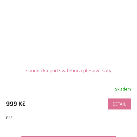
spodnička pod svatební a plesové šaty
Skladem
Průměrné
hodnocení
produktu
999 Kč
DETAIL
je
4,7
Bílá
z
5
hvězdiček.