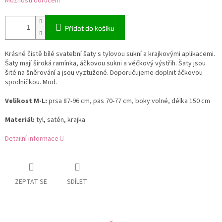
Možnosti doručení
Přidat do košíku
Krásné čistě bílé svatební šaty s tylovou sukní a krajkovými aplikacemi.
Šaty mají široká ramínka, áčkovou sukni a véčkový výstřih. Šaty jsou
šité na šněrování a jsou vyztužené. Doporučujeme doplnit áčkovou
spodničkou. Mod.
Velikost M-L:
prsa 87-96 cm, pas 70-77 cm, boky volné, délka 150 cm
Materiál:
tyl, satén, krajka
Detailní informace
ZEPTAT SE
SDÍLET