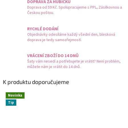
DOPRAVA ZA HUBIČKU
Doprava od 59 Kč. Spolupracujeme s PPL, Zásilkovnou a
Českou poštou.
RYCHLÉ DODÁNÍ
Objednávky odesíláme každý všední den, blesková
doprava je tedy samozřejmostí.
VRÁCENÍ ZBOŽÍ DO 14 DNŮ
Šaty vám nesedí a potřebujete je vrátit? Není problém,
můžete nám je vrátit do 14 dnů.
K produktu doporučujeme
Novinka
Tip