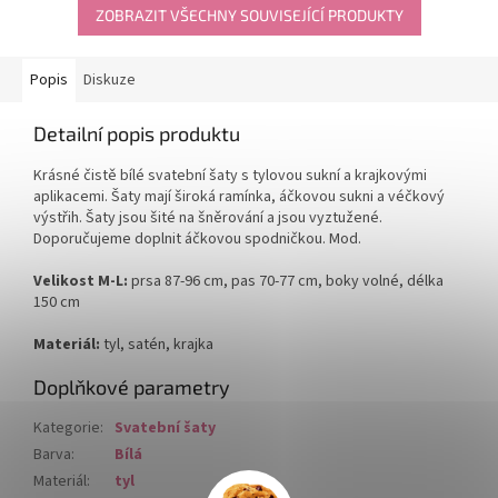
ZOBRAZIT VŠECHNY SOUVISEJÍCÍ PRODUKTY
Popis
Diskuze
Detailní popis produktu
Krásné čistě bílé svatební šaty s tylovou sukní a krajkovými
aplikacemi. Šaty mají široká ramínka, áčkovou sukni a véčkový
výstřih. Šaty jsou šité na šněrování a jsou vyztužené.
Doporučujeme doplnit áčkovou spodničkou. Mod.
Velikost M-L:
prsa 87-96 cm, pas 70-77 cm, boky volné, délka
150 cm
Materiál:
tyl, satén, krajka
Doplňkové parametry
Kategorie
:
Svatební šaty
Barva
:
Bílá
Materiál
:
tyl