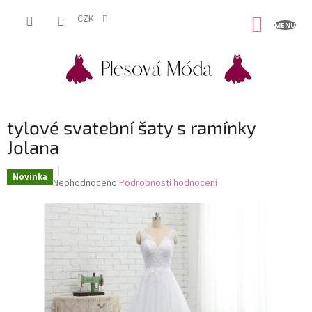
Přejít
na
CZK
NÁKUP
obsah
KOŠÍK
tylové svatební šaty s ramínky
Jolana
Novinka
Průměrné
Neohodnoceno
Podrobnosti hodnocení
hodnocení
produktu
je
0,0
z
5
hvězdiček.