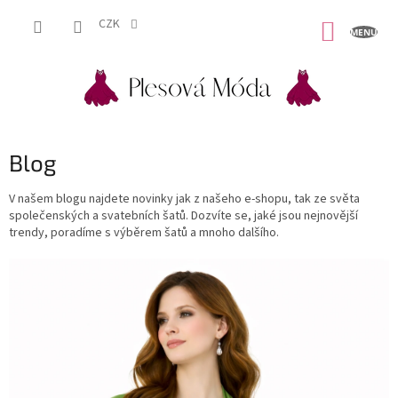
Přejít
na
CZK
NÁKUP
obsah
KOŠÍK
Blog
V našem blogu najdete novinky jak z našeho e-shopu, tak ze světa
společenských a svatebních šatů. Dozvíte se, jaké jsou nejnovější
trendy, poradíme s výběrem šatů a mnoho dalšího.
V
ý
p
i
s
č
l