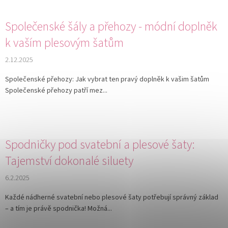
Společenské šály a přehozy - módní doplněk
k vaším plesovým šatům
2.12.2025
Společenské přehozy: Jak vybrat ten pravý doplněk k vašim šatům
Společenské přehozy patří mez...
Spodničky pod svatební a plesové šaty:
Tajemství dokonalé siluety
6.2.2025
Každé nádherné svatební nebo plesové šaty potřebují správný základ
– a tím je právě spodnička! Možná...