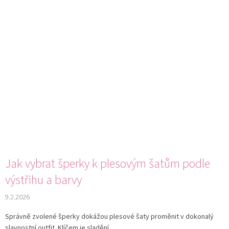
Jak vybrat šperky k plesovým šatům podle
výstřihu a barvy
9.2.2026
Správně zvolené šperky dokážou plesové šaty proměnit v dokonalý
slavnostní outfit. Klíčem je sladění...