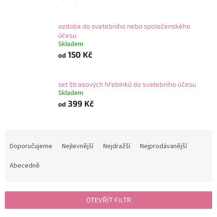
ozdoba do svatebního nebo společenského
účesu
Skladem
150 Kč
od
set štrasových hřebínků do svatebního účesu
Skladem
399 Kč
od
Ř
a
Doporučujeme
Nejlevnější
Nejdražší
Nejprodávanější
z
e
Abecedně
n
í
p
OTEVŘÍT FILTR
r