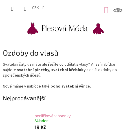
Přejít
na
CZK
NÁKUP
obsah
KOŠÍK
Ozdoby do vlasů
Svatební šaty už máte ale řešíte co udělat s vlasy? V naší nabídce
najdete
svatební pinetky, svatební hřebínky
a další ozdoby do
společenských účesů.
Nově máme v nabídce také
boho svatební věnce.
Nejprodávanější
perličkové vlásenky
Skladem
19 Kč