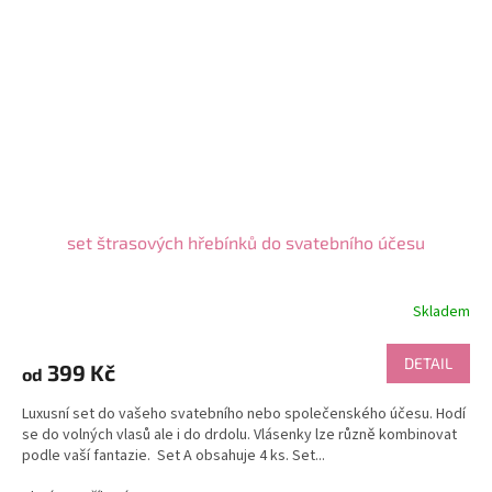
set štrasových hřebínků do svatebního účesu
Skladem
DETAIL
399 Kč
od
Luxusní set do vašeho svatebního nebo společenského účesu. Hodí
se do volných vlasů ale i do drdolu. Vlásenky lze různě kombinovat
podle vaší fantazie. Set A obsahuje 4 ks. Set...