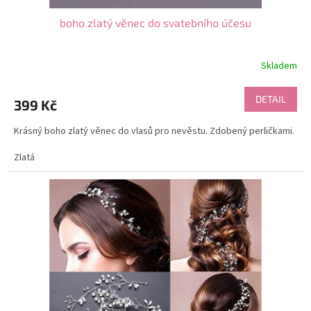
boho zlatý věnec do svatebního účesu
Skladem
DETAIL
399 Kč
Krásný boho zlatý věnec do vlasů pro nevěstu. Zdobený perličkami.
Zlatá