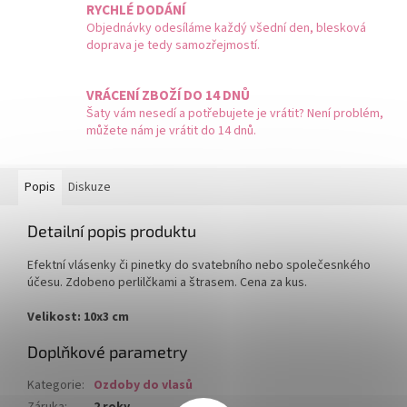
RYCHLÉ DODÁNÍ
Objednávky odesíláme každý všední den, blesková
doprava je tedy samozřejmostí.
VRÁCENÍ ZBOŽÍ DO 14 DNŮ
Šaty vám nesedí a potřebujete je vrátit? Není problém,
můžete nám je vrátit do 14 dnů.
Popis
Diskuze
Detailní popis produktu
Efektní vlásenky či pinetky do svatebního nebo společesnkého
účesu. Zdobeno perlilčkami a štrasem. Cena za kus.
Velikost: 10x3 cm
Doplňkové parametry
Kategorie
:
Ozdoby do vlasů
Záruka
:
2 roky