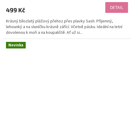
DETAIL
499 Kč
Krásný bílozlatý plážový přehoz přes plavky Sash. Příjemný,
lehounký a na sluníčku krásně zářící. Včetně pásku. Ideální na letní
dovolenou k moři a na koupaliště. Ať už si...
Novinka