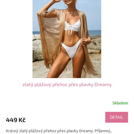
k
i
t
s
ů
p
r
o
d
u
k
t
ů
zlatý plážový přehoz přes plavky Dreamy
Skladem
DETAIL
449 Kč
Krásný zlatý plážový přehoz přes plavky Dreamy. Příjemný,