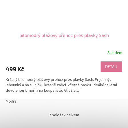
bílomodrý plážový přehoz přes plavky Sash
Skladem
DETAIL
499 Kč
Krásný bílomodrý plážový přehoz přes plavky Sash. Příjemný,
lehounký a na sluníčku krásně zářící. Včetně pásku. Ideální na letní
dovolenou k moři a na koupaliště. Ať už si...
Modrá
7
položek celkem
O
v