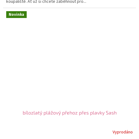
koupaliště. Ať už si chcete zaběhnout pro...
Novinka
bílozlatý plážový přehoz přes plavky Sash
Vyprodáno