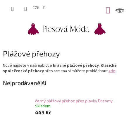
Přejít
na
CZK
NÁKUP
obsah
KOŠÍK
Plážové přehozy
Nově najdete v naší nabídce
krásné plážové přehozy
.
Klasické
společenské přehozy
přes ramena si můžete prohlédnout
zde
.
Nejprodávanější
černý plážový přehoz přes plavky Dreamy
Skladem
449 Kč