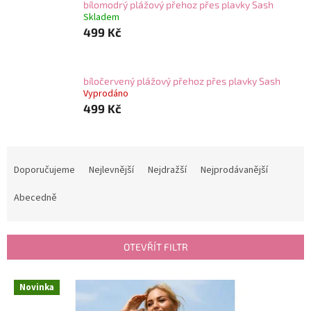
bílomodrý plážový přehoz přes plavky Sash
Skladem
499 Kč
bíločervený plážový přehoz přes plavky Sash
Vyprodáno
499 Kč
Ř
a
Doporučujeme
Nejlevnější
Nejdražší
Nejprodávanější
z
e
Abecedně
n
í
p
OTEVŘÍT FILTR
r
o
V
Novinka
d
ý
u
p