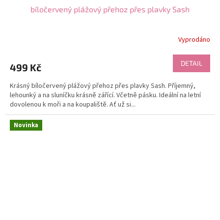
bíločervený plážový přehoz přes plavky Sash
Vyprodáno
DETAIL
499 Kč
Krásný bíločervený plážový přehoz přes plavky Sash. Příjemný,
lehounký a na sluníčku krásně zářící. Včetně pásku. Ideální na letní
dovolenou k moři a na koupaliště. Ať už si...
Novinka