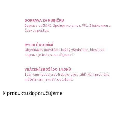
DOPRAVA ZA HUBIČKU
Doprava od 59 Kč. Spolupracujeme s PPL, Zásilkovnou a
Českou poštou.
RYCHLÉ DODÁNÍ
Objednávky odesíláme každý všední den, blesková
doprava je tedy samozřejmostí.
VRÁCENÍ ZBOŽÍ DO 14 DNŮ
Šaty vám nesedí a potřebujete je vrátit? Není problém,
můžete nám je vrátit do 14 dnů.
K produktu doporučujeme