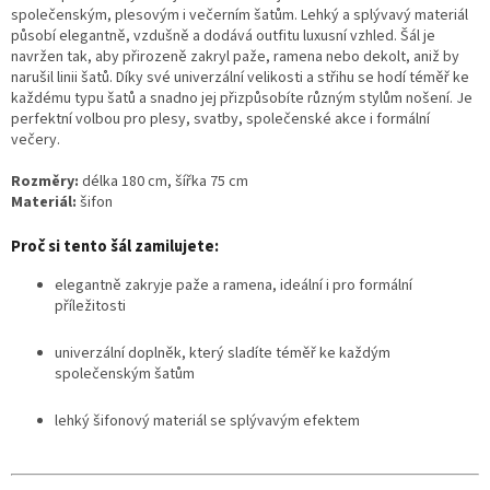
společenským, plesovým i večerním šatům. Lehký a splývavý materiál
působí elegantně, vzdušně a dodává outfitu luxusní vzhled. Šál je
navržen tak, aby přirozeně zakryl paže, ramena nebo dekolt, aniž by
narušil linii šatů. Díky své univerzální velikosti a střihu se hodí téměř ke
každému typu šatů a snadno jej přizpůsobíte různým stylům nošení. Je
perfektní volbou pro plesy, svatby, společenské akce i formální
večery.
Rozměry:
délka 180 cm, šířka 75 cm
Materiál:
šifon
Proč si tento šál zamilujete:
elegantně zakryje paže a ramena, ideální i pro formální
příležitosti
univerzální doplněk, který sladíte téměř ke každým
společenským šatům
lehký šifonový materiál se splývavým efektem