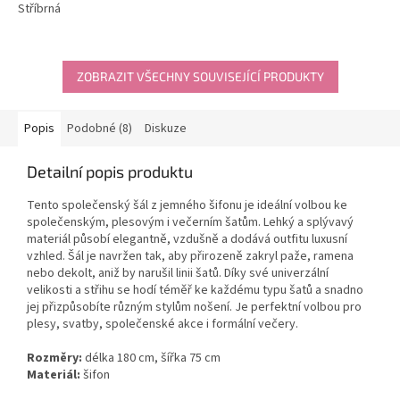
Stříbrná
z
5
hvězdiček.
ZOBRAZIT VŠECHNY SOUVISEJÍCÍ PRODUKTY
Popis
Podobné (8)
Diskuze
Detailní popis produktu
Tento společenský šál z jemného šifonu je ideální volbou ke
společenským, plesovým i večerním šatům. Lehký a splývavý
materiál působí elegantně, vzdušně a dodává outfitu luxusní
vzhled. Šál je navržen tak, aby přirozeně zakryl paže, ramena
nebo dekolt, aniž by narušil linii šatů. Díky své univerzální
velikosti a střihu se hodí téměř ke každému typu šatů a snadno
jej přizpůsobíte různým stylům nošení. Je perfektní volbou pro
plesy, svatby, společenské akce i formální večery.
Rozměry:
délka 180 cm, šířka 75 cm
Materiál:
šifon