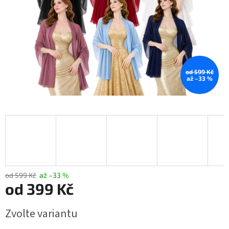
od 599 Kč
až –33 %
od 599 Kč
až –33 %
od
399 Kč
Měrná
Zvolte variantu
cena: