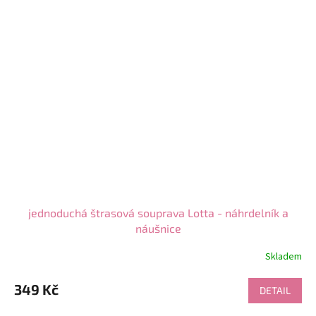
jednoduchá štrasová souprava Lotta - náhrdelník a
náušnice
Skladem
Průměrné
hodnocení
produktu
349 Kč
DETAIL
je
5,0