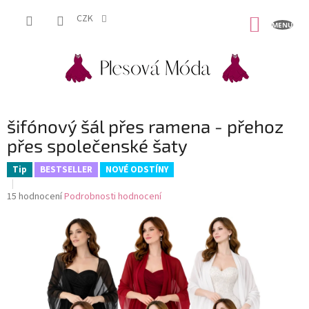
Přejít
na
CZK
NÁKUP
obsah
KOŠÍK
šifónový šál přes ramena - přehoz
přes společenské šaty
Tip
BESTSELLER
NOVÉ ODSTÍNY
Průměrné
15 hodnocení
Podrobnosti hodnocení
hodnocení
produktu
je
4,8
z
5
hvězdiček.