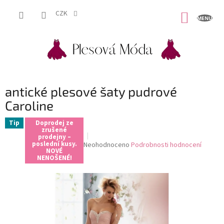
Přejít
na
CZK
NÁKUP
obsah
KOŠÍK
antické plesové šaty pudrové
Caroline
Tip
Doprodej ze
zrušené
prodejny –
poslední kusy.
Průměrné
Neohodnoceno
Podrobnosti hodnocení
NOVÉ
hodnocení
NENOŠENÉ!
produktu
je
0,0
z
5
hvězdiček.