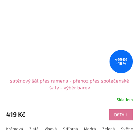
499 Kč
–16 %
saténový šál přes ramena - přehoz přes společenské
šaty - výběr barev
Skladem
Průměrné
hodnocení
produktu
419 Kč
DETAIL
je
5,0
Krémová
Zlatá
Vínová
Stříbrná
Modrá
Zelená
Světle m
z
5