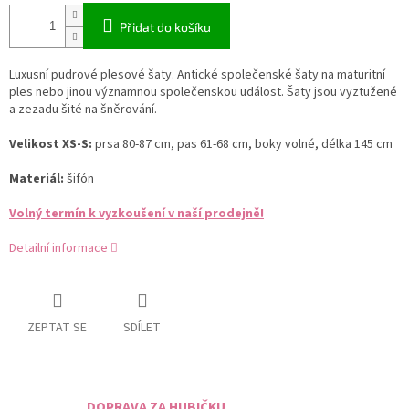
Přidat do košíku
Luxusní pudrové plesové šaty. Antické společenské šaty na maturitní
ples nebo jinou významnou společenskou událost. Šaty jsou vyztužené
a zezadu šité na šněrování.
Velikost XS-S:
prsa 80-87 cm, pas 61-68 cm, boky volné, délka 145 cm
Materiál:
šifón
Volný termín k vyzkoušení v naší prodejně!
Detailní informace
ZEPTAT SE
SDÍLET
DOPRAVA ZA HUBIČKU