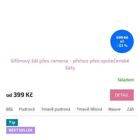
599 Kč
až
–33 %
šifónový šál přes ramena - přehoz přes společenské
šaty
Skladem
Průměrné
hodnocení
produktu
399 Kč
od
DETAIL
je
4,8
Bílá
Pudrová
Tmavě pudrová
Tmavě tělová
Mauve
Zářivě 
z
5
hvězdiček.
Tip
BESTSELLER