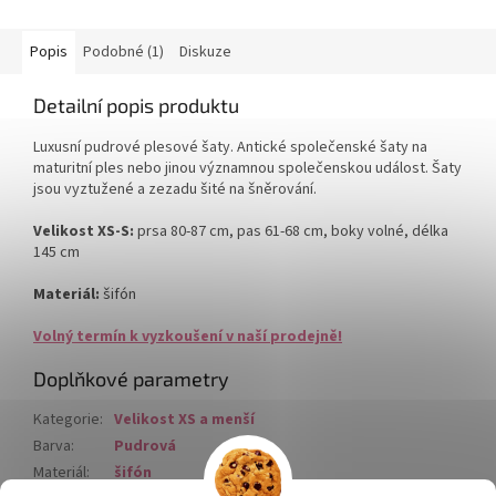
hvězdiček.
Popis
Podobné (1)
Diskuze
Detailní popis produktu
Luxusní pudrové plesové šaty. Antické společenské šaty na
maturitní ples nebo jinou významnou společenskou událost. Šaty
jsou vyztužené a zezadu šité na šněrování.
Velikost XS-S:
prsa 80-87 cm, pas 61-68 cm, boky volné, délka
145 cm
Materiál:
šifón
Volný termín k vyzkoušení v naší prodejně!
Doplňkové parametry
Kategorie
:
Velikost XS a menší
Barva
:
Pudrová
Materiál
:
šifón