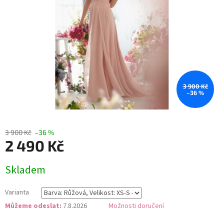
3 900 Kč
–36 %
3 900 Kč
–36 %
2 490 Kč
Měrná
Skladem
cena:
Varianta
Můžeme odeslat:
7.8.2026
Možnosti doručení