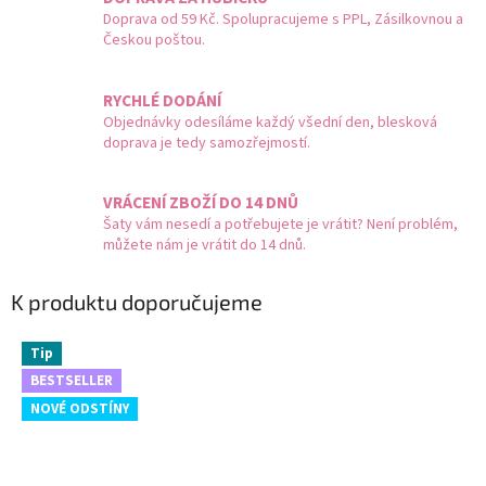
Doprava od 59 Kč. Spolupracujeme s PPL, Zásilkovnou a
Českou poštou.
RYCHLÉ DODÁNÍ
Objednávky odesíláme každý všední den, blesková
doprava je tedy samozřejmostí.
VRÁCENÍ ZBOŽÍ DO 14 DNŮ
Šaty vám nesedí a potřebujete je vrátit? Není problém,
můžete nám je vrátit do 14 dnů.
K produktu doporučujeme
Tip
BESTSELLER
NOVÉ ODSTÍNY