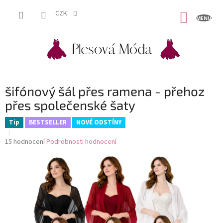
Přejít
na
CZK
NÁKUP
obsah
KOŠÍK
šifónový šál přes ramena - přehoz
přes společenské šaty
Tip
BESTSELLER
NOVÉ ODSTÍNY
Průměrné
15 hodnocení
Podrobnosti hodnocení
hodnocení
produktu
je
4,8
z
5
hvězdiček.