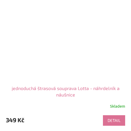
jednoduchá štrasová souprava Lotta - náhrdelník a
náušnice
Skladem
Průměrné
hodnocení
produktu
349 Kč
DETAIL
je
5,0