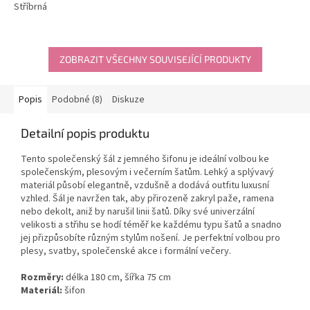
Stříbrná
z
5
hvězdiček.
ZOBRAZIT VŠECHNY SOUVISEJÍCÍ PRODUKTY
Popis
Podobné (8)
Diskuze
Detailní popis produktu
Tento společenský šál z jemného šifonu je ideální volbou ke
společenským, plesovým i večerním šatům. Lehký a splývavý
materiál působí elegantně, vzdušně a dodává outfitu luxusní
vzhled. Šál je navržen tak, aby přirozeně zakryl paže, ramena
nebo dekolt, aniž by narušil linii šatů. Díky své univerzální
velikosti a střihu se hodí téměř ke každému typu šatů a snadno
jej přizpůsobíte různým stylům nošení. Je perfektní volbou pro
plesy, svatby, společenské akce i formální večery.
Rozměry:
délka 180 cm, šířka 75 cm
Materiál:
šifon