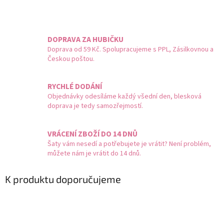
DOPRAVA ZA HUBIČKU
Doprava od 59 Kč. Spolupracujeme s PPL, Zásilkovnou a
Českou poštou.
RYCHLÉ DODÁNÍ
Objednávky odesíláme každý všední den, blesková
doprava je tedy samozřejmostí.
VRÁCENÍ ZBOŽÍ DO 14 DNŮ
Šaty vám nesedí a potřebujete je vrátit? Není problém,
můžete nám je vrátit do 14 dnů.
K produktu doporučujeme