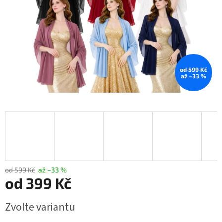
od 599 Kč
až –33 %
od 599 Kč
až –33 %
od
399 Kč
Měrná
Zvolte variantu
cena: