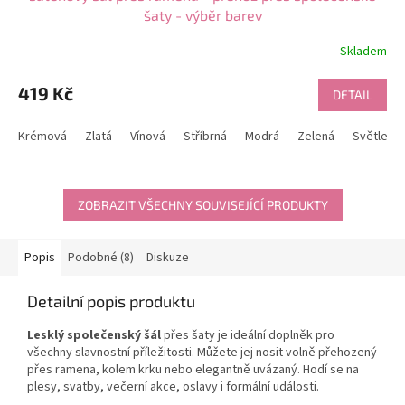
šaty - výběr barev
Skladem
Průměrné
hodnocení
produktu
419 Kč
DETAIL
je
5,0
Krémová
Zlatá
Vínová
Stříbrná
Modrá
Zelená
Světle m
z
5
hvězdiček.
ZOBRAZIT VŠECHNY SOUVISEJÍCÍ PRODUKTY
Popis
Podobné (8)
Diskuze
Detailní popis produktu
Lesklý společenský šál
přes šaty je ideální doplněk pro
všechny slavnostní příležitosti. Můžete jej nosit volně přehozený
přes ramena, kolem krku nebo elegantně uvázaný. Hodí se na
plesy, svatby, večerní akce, oslavy i formální události.