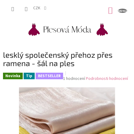
Přejít
na
CZK
NÁKUP
obsah
KOŠÍK
lesklý společenský přehoz přes
ramena - šál na ples
Novinka
Tip
BESTSELLER
Průměrné
1 hodnocení
Podrobnosti hodnocení
hodnocení
produktu
je
5,0
z
5
hvězdiček.