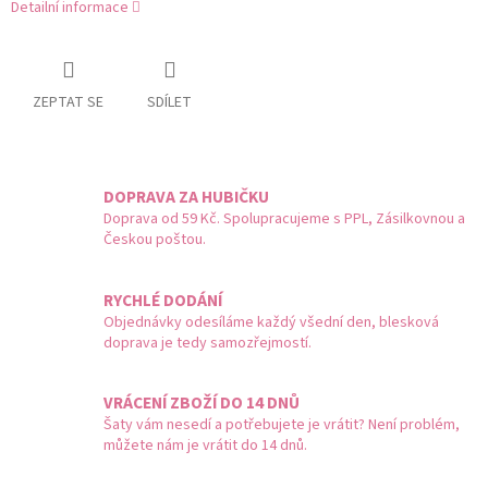
Detailní informace
ZEPTAT SE
SDÍLET
DOPRAVA ZA HUBIČKU
Doprava od 59 Kč. Spolupracujeme s PPL, Zásilkovnou a
Českou poštou.
RYCHLÉ DODÁNÍ
Objednávky odesíláme každý všední den, blesková
doprava je tedy samozřejmostí.
VRÁCENÍ ZBOŽÍ DO 14 DNŮ
Šaty vám nesedí a potřebujete je vrátit? Není problém,
můžete nám je vrátit do 14 dnů.