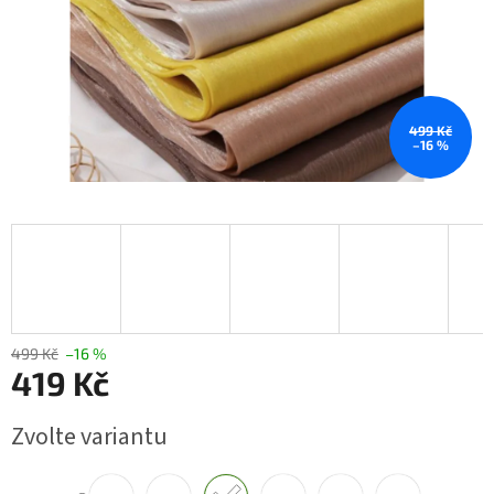
499 Kč
–16 %
499 Kč
–16 %
419 Kč
Měrná
Zvolte variantu
cena: