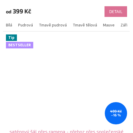
hodnocení
produktu
399 Kč
od
DETAIL
je
4,8
Bílá
Pudrová
Tmavě pudrová
Tmavě tělová
Mauve
Zářivě 
z
5
hvězdiček.
Tip
BESTSELLER
499 Kč
–16 %
saténový šál přes ramena - přehoz přes společenské