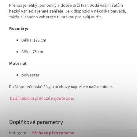
Přehoz je lehký, pohodlný a dobře drží tvar. Dodá vašim šatům
hezký vzhled a jemně zahřeje. Je k dispozici v několika barvách,
takže si snadno vyberete tu pravou pro svůj outfit.
Rozměry:
Délka: 175 cm
Šířka: 75 cm
Materiál:
polyester
Další společenské šály a přehozy najdete v naší nabídce.
Další nabídku přehozů najdete zde
.
Doplňkové parametry
Kategorie
:
Přehozy přes ramena