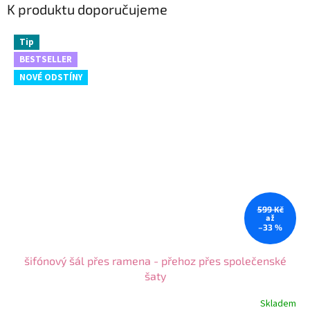
K produktu doporučujeme
Tip
BESTSELLER
NOVÉ ODSTÍNY
599 Kč
až
–33 %
šifónový šál přes ramena - přehoz přes společenské
šaty
Skladem
Průměrné