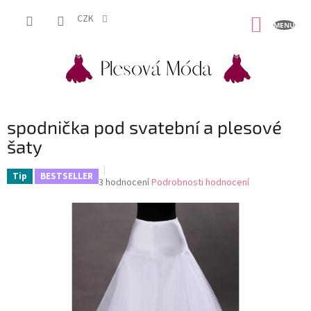
Přejít
na
CZK
NÁKUP
obsah
KOŠÍK
spodnička pod svatební a plesové
šaty
Tip
BESTSELLER
Průměrné
3 hodnocení
Podrobnosti hodnocení
hodnocení
produktu
je
4,7
z
5
hvězdiček.