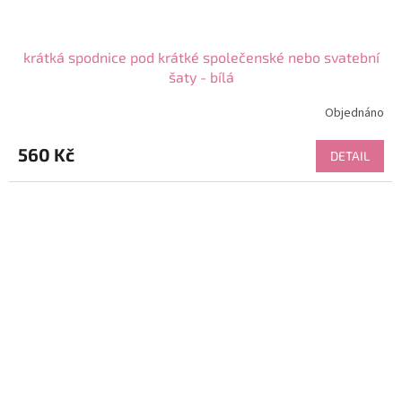
krátká spodnice pod krátké společenské nebo svatební
šaty - bílá
Objednáno
Průměrné
hodnocení
produktu
560 Kč
DETAIL
je
5,0
z
5
hvězdiček.