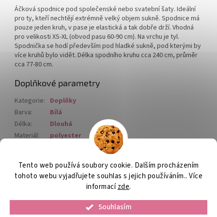
Áčková spodnice pod společenské nebo svatební šaty. Ideální
pro ty, kteří nechtějí extrémně velký objem sukně. Spodnice má
pouze jeden kruh, v pase je elastická a tak dobře drží. Vhodná
pro velikosti XS-XL (obvod pasu 60-90 cm). Na vrchu je tyl.
Spodnička se hodí především pod hladké sukně, pod kterými by
více kruhů bylo vidět.
Délka spodního kruhu cca 240 cm, průměr
cca 77-80 cm.
Doplňkové parametry
Kategorie
:
Doplňky
Barva
:
Bílá
Délka
:
Dlouhá
Materiál
:
polyester
Velikost
:
S-M
Tento web používá soubory cookie. Dalším procházením
Z
tohoto webu vyjadřujete souhlas s jejich používáním.. Více
á
informací
zde
.
Vytvořil Shoptet
p
a
Souhlasím