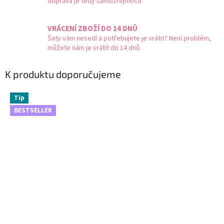
doprava je tedy samozřejmostí.
VRÁCENÍ ZBOŽÍ DO 14 DNŮ
Šaty vám nesedí a potřebujete je vrátit? Není problém,
můžete nám je vrátit do 14 dnů.
K produktu doporučujeme
Tip
BESTSELLER