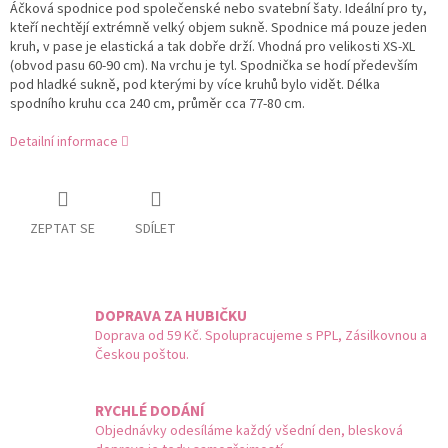
Áčková spodnice pod společenské nebo svatební šaty. Ideální pro ty,
kteří nechtějí extrémně velký objem sukně. Spodnice má pouze jeden
kruh, v pase je elastická a tak dobře drží. Vhodná pro velikosti XS-XL
(obvod pasu 60-90 cm). Na vrchu je tyl. Spodnička se hodí především
pod hladké sukně, pod kterými by více kruhů bylo vidět.
Délka
spodního kruhu cca 240 cm, průměr cca 77-80 cm.
Detailní informace
ZEPTAT SE
SDÍLET
DOPRAVA ZA HUBIČKU
Doprava od 59 Kč. Spolupracujeme s PPL, Zásilkovnou a
Českou poštou.
RYCHLÉ DODÁNÍ
Objednávky odesíláme každý všední den, blesková