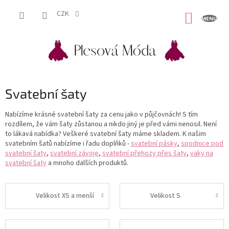
Přejít
na
CZK
NÁKUP
obsah
KOŠÍK
Svatební šaty
Nabízíme krásné svatební šaty za cenu jako v půjčovnách! S tím
rozdílem, že vám šaty zůstanou a nikdo jiný je před vámi nenosil. Není
to lákavá nabídka? Veškeré svatební šaty máme skladem. K našim
svatebním šatů nabízíme i řadu doplňků -
svatební pásky
,
spodnice pod
svatební šaty
,
svatební závoje
,
svatební přehozy přes šaty
,
vaky na
svatební šaty
a mnoho dalších produktů.
Velikost XS a menší
Velikost S