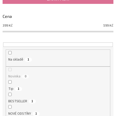
r
o
d
Cena
u
399
Kč
599
Kč
k
t
ů
Na skladě
1
Novinka
0
Tip
1
BESTSELLER
1
NOVÉ ODSTÍNY
1