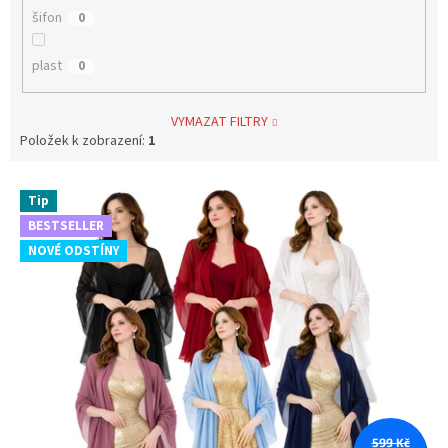
šifon
0
plast
0
VYMAZAT FILTRY
Položek k zobrazení:
1
V
Tip
ý
BESTSELLER
p
NOVÉ ODSTÍNY
i
s
p
r
o
d
u
k
t
599 Kč