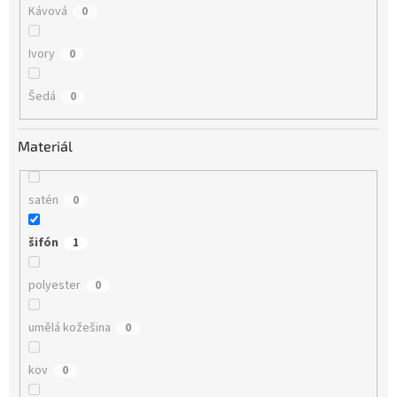
Kávová
0
Ivory
0
Šedá
0
Materiál
satén
0
šifón
1
polyester
0
umělá kožešina
0
kov
0