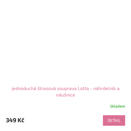
jednoduchá štrasová souprava Lotta - náhrdelník a
náušnice
Skladem
Průměrné
hodnocení
produktu
349 Kč
DETAIL
je
5,0