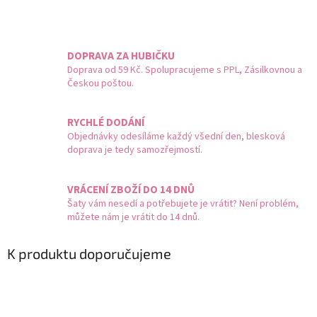
DOPRAVA ZA HUBIČKU
Doprava od 59 Kč. Spolupracujeme s PPL, Zásilkovnou a
Českou poštou.
RYCHLÉ DODÁNÍ
Objednávky odesíláme každý všední den, blesková
doprava je tedy samozřejmostí.
VRÁCENÍ ZBOŽÍ DO 14 DNŮ
Šaty vám nesedí a potřebujete je vrátit? Není problém,
můžete nám je vrátit do 14 dnů.
K produktu doporučujeme