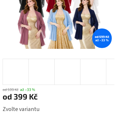
od 599 Kč
až –33 %
od 599 Kč
až –33 %
od
399 Kč
Měrná
Zvolte variantu
cena: