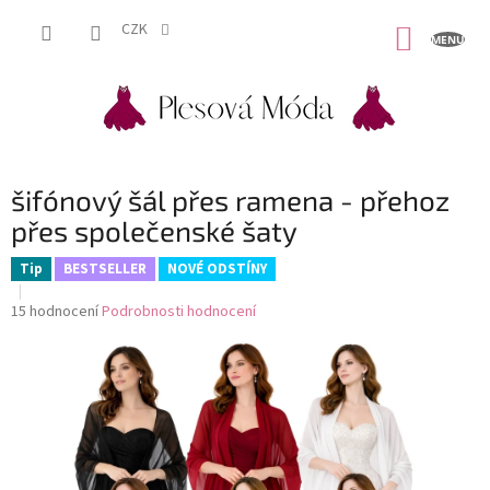
Přejít
na
CZK
NÁKUP
obsah
KOŠÍK
šifónový šál přes ramena - přehoz
přes společenské šaty
Tip
BESTSELLER
NOVÉ ODSTÍNY
Průměrné
15 hodnocení
Podrobnosti hodnocení
hodnocení
produktu
je
4,8
z
5
hvězdiček.