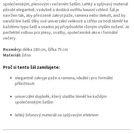
společenským, plesovým i večerním šatům. Lehký a splývavý materiál
působí elegantně, vzdušně a dodává outfitu luxusní vzhled. Šál je
navržen tak, aby přirozeně zakryl paže, ramena nebo dekolt, aniž by
narušil linii šatů. Díky své univerzální velikosti a střihu se hodí téměř ke
každému typu šatů a snadno jej přizpůsobíte různým stylům nošení. Je
perfektní volbou pro plesy, svatby, společenské akce i formální
večery.
Rozměry:
délka 180 cm, šířka 75 cm
Materiál:
šifon
Proč si tento šál zamilujete:
elegantně zakryje paže a ramena, ideální i pro formální
příležitosti
univerzální doplněk, který sladíte téměř ke každým
společenským šatům
lehký šifonový materiál se splývavým efektem