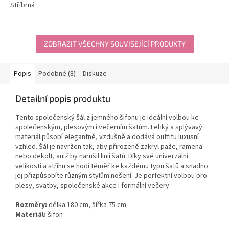
Stříbrná
z
5
hvězdiček.
ZOBRAZIT VŠECHNY SOUVISEJÍCÍ PRODUKTY
Popis
Podobné (8)
Diskuze
Detailní popis produktu
Tento společenský šál z jemného šifonu je ideální volbou ke
společenským, plesovým i večerním šatům. Lehký a splývavý
materiál působí elegantně, vzdušně a dodává outfitu luxusní
vzhled. Šál je navržen tak, aby přirozeně zakryl paže, ramena
nebo dekolt, aniž by narušil linii šatů. Díky své univerzální
velikosti a střihu se hodí téměř ke každému typu šatů a snadno
jej přizpůsobíte různým stylům nošení. Je perfektní volbou pro
plesy, svatby, společenské akce i formální večery.
Rozměry:
délka 180 cm, šířka 75 cm
Materiál:
šifon