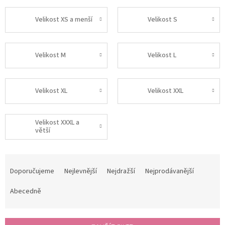
Velikost XS a menší
Velikost S
Velikost M
Velikost L
Velikost XL
Velikost XXL
Velikost XXXL a
větší
Ř
a
Doporučujeme
Nejlevnější
Nejdražší
Nejprodávanější
z
e
Abecedně
n
í