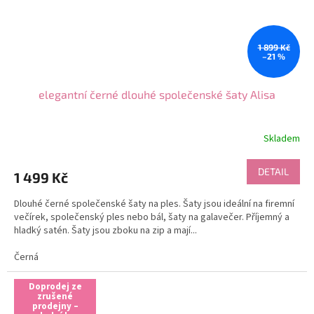
1 899 Kč
–21 %
elegantní černé dlouhé společenské šaty Alisa
Skladem
DETAIL
1 499 Kč
Dlouhé černé společenské šaty na ples. Šaty jsou ideální na firemní
večírek, společenský ples nebo bál, šaty na galavečer. Příjemný a
hladký satén. Šaty jsou zboku na zip a mají...
Černá
Doprodej ze
zrušené
prodejny –