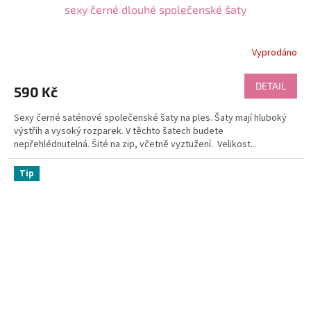
sexy černé dlouhé společenské šaty
Vyprodáno
DETAIL
590 Kč
Sexy černé saténové společenské šaty na ples. Šaty mají hluboký
výstřih a vysoký rozparek. V těchto šatech budete
nepřehlédnutelná. Šité na zip, včetně vyztužení. Velikost...
Tip