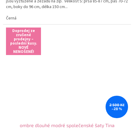
jsou vyztužené a zezadu na zip. Velikost S: prsa 85-87 cm, pas 70-72
cm, boky do 96 cm, délka 150 cm...
Černá
Doprodej ze
zrušené
prodejny –
poslední kusy.
NOVÉ
NENOŠENÉ!
2 500 Kč
–28 %
ombre dlouhé modré společenské šaty Tina