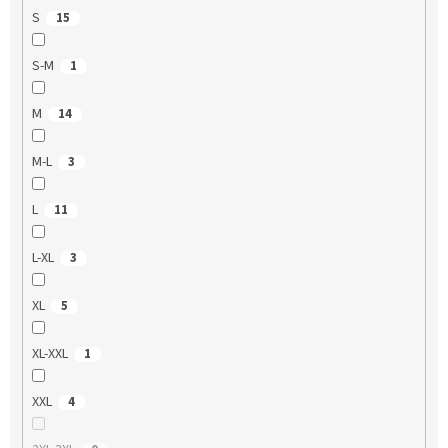
S
15
S-M
1
M
14
M-L
3
L
11
L-XL
3
XL
5
XL-XXL
1
XXL
4