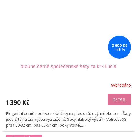
2 600 Kč
–46 %
dlouhé černé společenské šaty za krk Lucia
Vyprodáno
DETAIL
1 390 Kč
Elegantní černé společenské šaty na ples s růžovým dekoltem. Šaty
jsou šité na zip a jsou vyztužené. Sexy hluboký výstřih. Velikost XS:
prsa 80-82 cm, pas 65-67 cm, boky volné,...