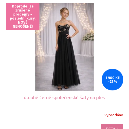
Doprodej ze
zrušené
prodejny –
poslední kusy.
NOVÉ
NENOŠENÉ!
1 900 Kč
–21 %
dlouhé černé společenské šaty na ples
Vyprodáno
Průměrné
hodnocení
produktu
DETAIL