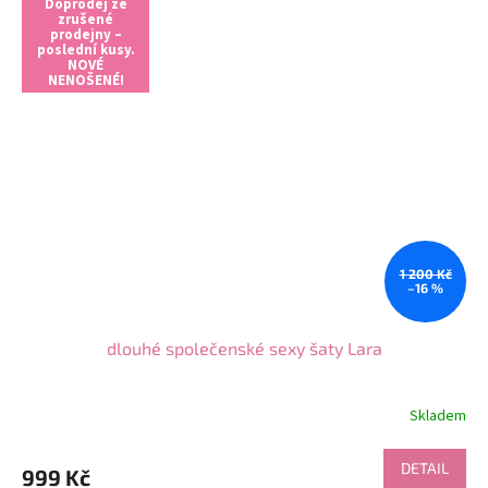
Doprodej ze
zrušené
prodejny –
poslední kusy.
NOVÉ
NENOŠENÉ!
1 200 Kč
–16 %
dlouhé společenské sexy šaty Lara
Skladem
DETAIL
999 Kč