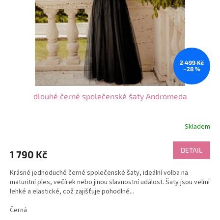
r
o
d
u
k
t
2 499 Kč
ů
–28 %
dlouhé černé společenské šaty Andromeda
Skladem
DETAIL
1 790 Kč
Krásné jednoduché černé společenské šaty, ideální volba na
maturitní ples, večírek nebo jinou slavnostní událost. Šaty jsou velmi
lehké a elastické, což zajišťuje pohodlné...
Černá