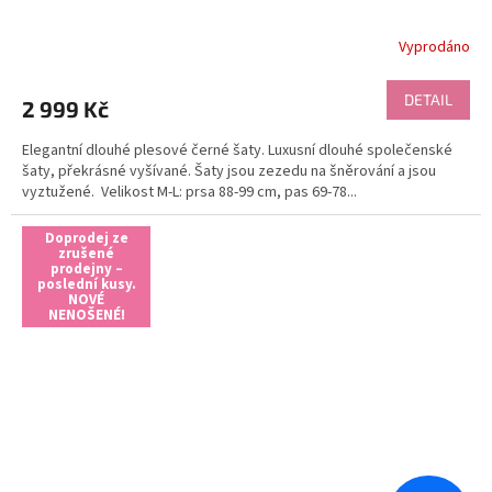
Vyprodáno
DETAIL
2 999 Kč
Elegantní dlouhé plesové černé šaty. Luxusní dlouhé společenské
šaty, překrásné vyšívané. Šaty jsou zezedu na šněrování a jsou
vyztužené. Velikost M-L: prsa 88-99 cm, pas 69-78...
Doprodej ze
zrušené
prodejny –
poslední kusy.
NOVÉ
NENOŠENÉ!