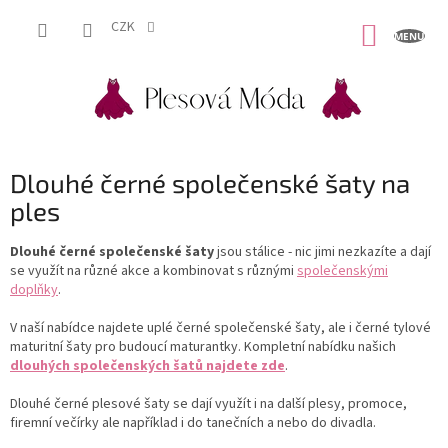
Přejít
na
CZK
NÁKUP
obsah
KOŠÍK
Dlouhé černé společenské šaty na
ples
Dlouhé černé společenské šaty
jsou stálice - nic jimi nezkazíte a dají
se využít na různé akce a kombinovat s různými
společenskými
doplňky
.
V naší nabídce najdete uplé černé společenské šaty, ale i černé tylové
maturitní šaty pro budoucí maturantky. Kompletní nabídku našich
dlouhých společenských šatů najdete zde
.
Dlouhé černé plesové šaty se dají využít i na další plesy, promoce,
firemní večírky ale například i do tanečních a nebo do divadla.