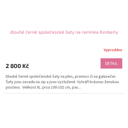
dlouhé černé společesnké šaty na ramínka Kimberly
Vyprodáno
DETAIL
2 800 Kč
Dlouhé černé společenské šaty na ples, promoci či na galavečer.
Šaty jsou zezadu na zip a jsou vyztužené. Vytváří krásnou ženskou
postavu. Velikost XL: prsa 100-102 cm, pas...