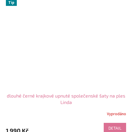
Tip
dlouhé černé krajkové upnuté společenské šaty na ples
Linda
Vyprodáno
DETAIL
1 990 Kč