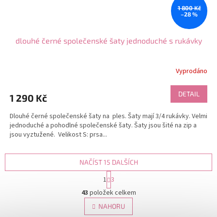
1 800 Kč
–28 %
dlouhé černé společenské šaty jednoduché s rukávky
Vyprodáno
DETAIL
1 290 Kč
Dlouhé černé společenské šaty na ples. Šaty mají 3/4 rukávky. Velmi
jednoduché a pohodlné společenské šaty. Šaty jsou šité na zip a
jsou vyztužené. Velikost S: prsa...
NAČÍST 15 DALŠÍCH
S
1
3
t
O
r
43
položek celkem
v
á
l
NAHORU
n
á
k