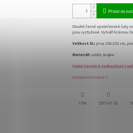
Přidat do koš
Dlouhé černé společenské šaty na 
jsou vyztužené. Vytváří krásnou 
Velikost XL:
prsa 100-102 cm, pas
Materiál:
satén, krajka
Volný termín k vyzkoušení v na
Detailní informace
TISK
ZEPTAT SE
S