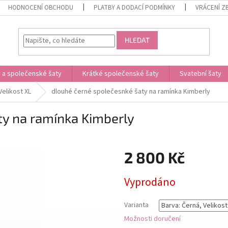
HODNOCENÍ OBCHODU
PLATBY A DODACÍ PODMÍNKY
VRÁCENÍ Z
HLEDAT
 a společenské šaty
Krátké společenské šaty
Svatební šaty
Velikost XL
dlouhé černé společesnké šaty na ramínka Kimberly
ty na ramínka Kimberly
2 800 Kč
Měrná
Vyprodáno
cena:
Varianta
Možnosti doručení