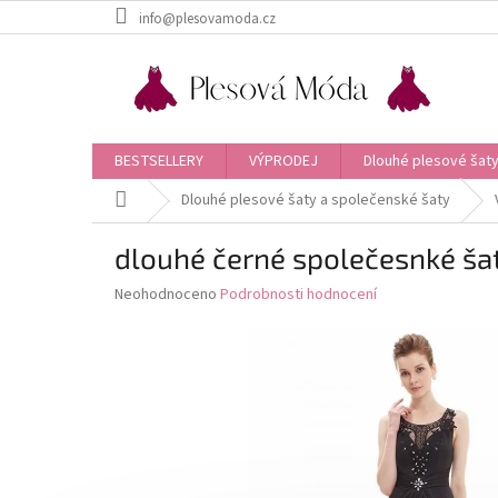
Přejít
info@plesovamoda.cz
na
obsah
BESTSELLERY
VÝPRODEJ
Dlouhé plesové šaty
Domů
Dlouhé plesové šaty a společenské šaty
dlouhé černé společesnké ša
Průměrné
Neohodnoceno
Podrobnosti hodnocení
hodnocení
produktu
je
0,0
z
5
hvězdiček.