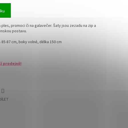
íku
ples, promoci či na galavečer. Šaty jsou zezadu na zip a
ženskou postavu.
 85-87 cm, boky volné, délka 150 cm
ší prodejně!
DÍLET