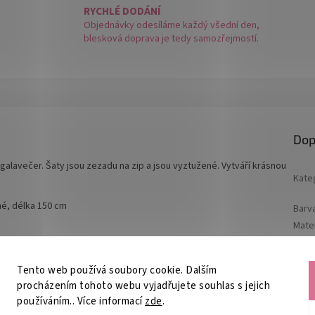
RYCHLÉ DODÁNÍ
Objednávky odesíláme každý všední den,
blesková doprava je tedy samozřejmostí.
Dop
galavečer. Šaty jsou zezadu na zip a jsou vyztužené. Vytváří krásnou
Kate
né, délka 150 cm
Barv
Mater
Tento web používá soubory cookie. Dalším
procházením tohoto webu vyjadřujete souhlas s jejich
používáním.. Více informací
zde
.