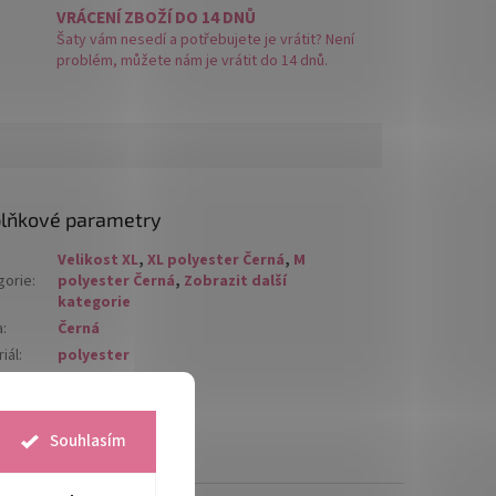
VRÁCENÍ ZBOŽÍ DO 14 DNŮ
Šaty vám nesedí a potřebujete je vrátit? Není
problém, můžete nám je vrátit do 14 dnů.
lňkové parametry
Velikost XL
,
XL polyester Černá
,
M
gorie
:
polyester Černá
,
Zobrazit další
kategorie
a
:
Černá
iál
:
polyester
Souhlasím