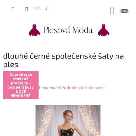
Přejít
na
CZK
NÁKUP
obsah
KOŠÍK
dlouhé černé společenské šaty na
ples
Doprodej ze
zrušené
prodejny –
poslední kusy.
Průměrné
1 hodnocení
Podrobnosti hodnocení
NOVÉ
hodnocení
NENOŠENÉ!
produktu
je
5,0
z
5
hvězdiček.