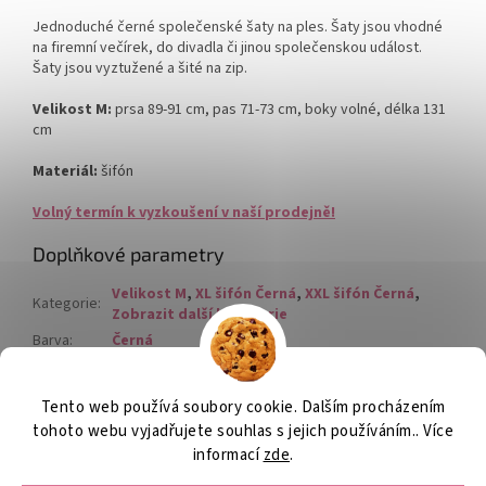
Jednoduché černé společenské šaty na ples. Šaty jsou vhodné
na firemní večírek, do divadla či jinou společenskou událost.
Šaty jsou vyztužené a šité na zip.
Velikost M:
prsa 89-91 cm, pas 71-73 cm, boky volné, délka 131
cm
Materiál:
šifón
Volný termín k vyzkoušení v naší prodejně!
Doplňkové parametry
Velikost M
,
XL šifón Černá
,
XXL šifón Černá
,
Kategorie
:
Zobrazit další kategorie
Barva
:
Černá
Materiál
:
šifón
Tento web používá soubory cookie. Dalším procházením
Z
tohoto webu vyjadřujete souhlas s jejich používáním.. Více
á
informací
zde
.
Vytvořil Shoptet
p