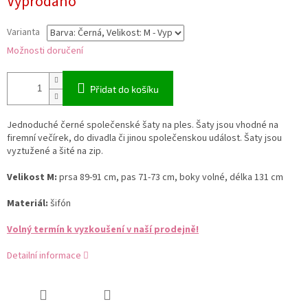
Vyprodáno
cena:
Varianta
Možnosti doručení
Přidat do košíku
Jednoduché černé společenské šaty na ples. Šaty jsou vhodné na
firemní večírek, do divadla či jinou společenskou událost. Šaty jsou
vyztužené a šité na zip.
Velikost M:
prsa 89-91 cm, pas 71-73 cm, boky volné, délka 131 cm
Materiál:
šifón
Volný termín k vyzkoušení v naší prodejně!
Detailní informace