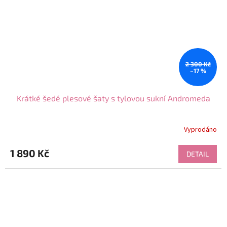
2 300 Kč
–17 %
Krátké šedé plesové šaty s tylovou sukní Andromeda
Vyprodáno
1 890 Kč
DETAIL