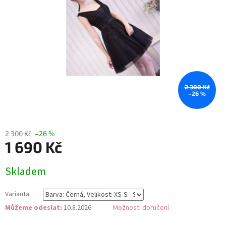
2 300 Kč
–26 %
2 300 Kč
–26 %
1 690 Kč
Měrná
Skladem
cena:
Varianta
Můžeme odeslat:
10.8.2026
Možnosti doručení