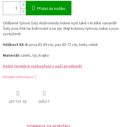
Přidat do košíku
Oblíbené tylové šaty Andromeda máme nyní také v krátké variantě!
Šaty jsou šité na šněrování a na zip. Mají krásnou tylovou sukni a jsou
vyztužené.
Velikost XS-S:
prsa 82-89 cm, pas 63-72 cm, boky volné
Materiál:
satén, tyl, krajka
Volný termín k vyzkoušení v naší prodejně!
Detailní informace
ZEPTAT SE
SDÍLET
DOPRAVA ZA HUBIČKU