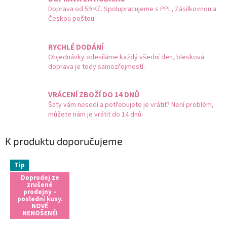
Doprava od 59 Kč. Spolupracujeme s PPL, Zásilkovnou a
Českou poštou.
RYCHLÉ DODÁNÍ
Objednávky odesíláme každý všední den, blesková
doprava je tedy samozřejmostí.
VRÁCENÍ ZBOŽÍ DO 14 DNŮ
Šaty vám nesedí a potřebujete je vrátit? Není problém,
můžete nám je vrátit do 14 dnů.
K produktu doporučujeme
Tip
Doprodej ze
zrušené
prodejny –
poslední kusy.
NOVÉ
NENOŠENÉ!