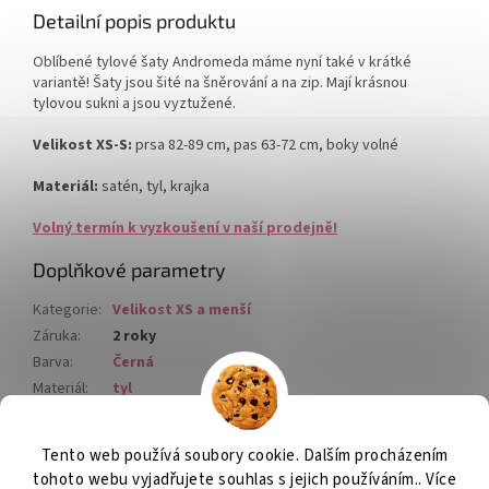
Detailní popis produktu
Oblíbené tylové šaty Andromeda máme nyní také v krátké
variantě! Šaty jsou šité na šněrování a na zip. Mají krásnou
tylovou sukni a jsou vyztužené.
Velikost XS-S:
prsa 82-89 cm, pas 63-72 cm, boky volné
Materiál:
satén, tyl, krajka
Volný termín k vyzkoušení v naší prodejně!
Doplňkové parametry
Kategorie
:
Velikost XS a menší
Záruka
:
2 roky
Barva
:
Černá
Materiál
:
tyl
Velikost
:
XS
,
S
Tento web používá soubory cookie. Dalším procházením
Z
tohoto webu vyjadřujete souhlas s jejich používáním.. Více