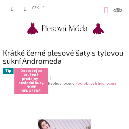
Přejít
na
CZK
NÁKUP
obsah
KOŠÍK
Krátké černé plesové šaty s tylovou
sukní Andromeda
Tip
Doprodej ze
zrušené
prodejny –
poslední kusy.
Průměrné
Neohodnoceno
Podrobnosti hodnocení
NOVÉ
hodnocení
NENOŠENÉ!
produktu
je
0,0
z
5
hvězdiček.