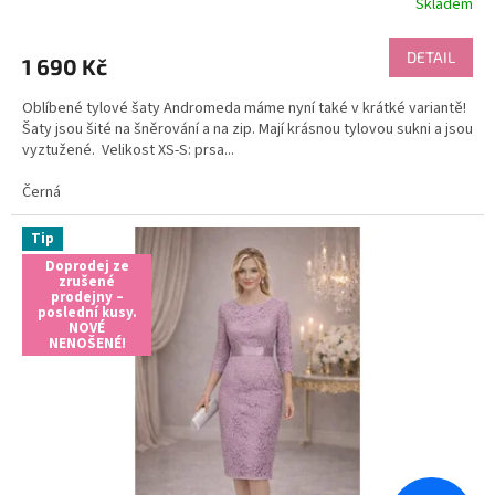
Skladem
DETAIL
1 690 Kč
Oblíbené tylové šaty Andromeda máme nyní také v krátké variantě!
Šaty jsou šité na šněrování a na zip. Mají krásnou tylovou sukni a jsou
vyztužené. Velikost XS-S: prsa...
Černá
Tip
Doprodej ze
zrušené
prodejny –
poslední kusy.
NOVÉ
NENOŠENÉ!