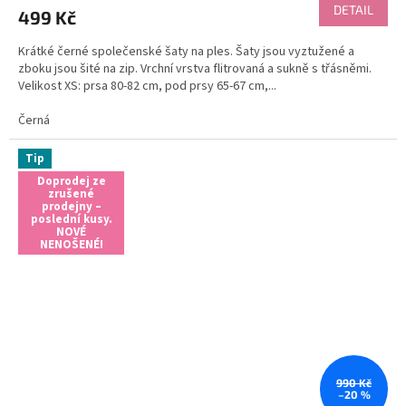
produktu
DETAIL
499 Kč
je
5,0
Krátké černé společenské šaty na ples. Šaty jsou vyztužené a
z
zboku jsou šité na zip. Vrchní vrstva flitrovaná a sukně s třásněmi.
5
Velikost XS: prsa 80-82 cm, pod prsy 65-67 cm,...
hvězdiček.
Černá
Tip
Doprodej ze
zrušené
prodejny –
poslední kusy.
NOVÉ
NENOŠENÉ!
990 Kč
–20 %