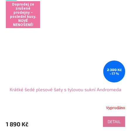
Doprodej ze
zrušené
prodejny –
poslední kusy.
NOVÉ
NENOŠENÉ!
2 300 Kč
–17 %
Krátké šedé plesové šaty s tylovou sukní Andromeda
Vyprodáno
DETAIL
1 890 Kč