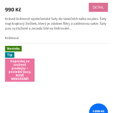
hodnocení
produktu
DETAIL
990 Kč
je
5,0
Krásné krémové společenské šaty do tanečních nebo na ples. Šaty
z
mají krajkový živůtek, který je zdoben flitry a saténovou sukni. Šaty
5
jsou vyztužené a zezadu šité na šněrování....
hvězdiček.
Krémová
Novinka
Tip
Doprodej ze
zrušené
prodejny –
poslední kusy.
NOVÉ
NENOŠENÉ!
1 290 Kč