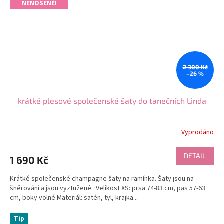
NENOŠENÉ!
2 300 Kč
–26 %
krátké plesové společenské šaty do tanečních Linda
Vyprodáno
Průměrné
hodnocení
produktu
DETAIL
1 690 Kč
je
5,0
Krátké společenské champagne šaty na ramínka. Šaty jsou na
z
šněrování a jsou vyztužené. Velikost XS: prsa 74-83 cm, pas 57-63
5
cm, boky volné Materiál: satén, tyl, krajka...
hvězdiček.
Tip