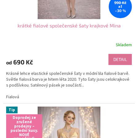
990 Kč
až
–30 %
krátké fialové společenské šaty krajkové Mina
Skladem
DETAIL
690 Kč
od
Krásné lehce elastické společenské šaty v módní lila fialové barvě.
Světle fialová barva je hitem léta 2020. Tyto šaty jsou celokrajkové
s podšívkou. Saténový pásek je součástí...
Fialová
Tip
Doprodej ze
zrušené
prodejny –
poslední kusy.
NOVÉ