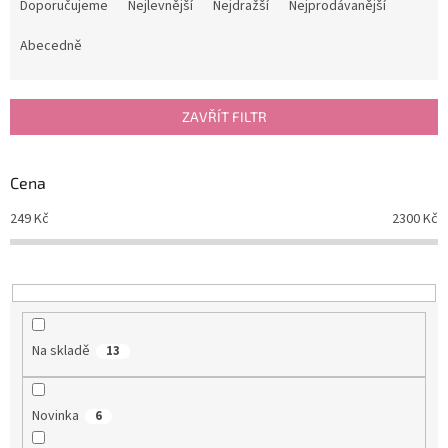
a
Doporučujeme
Nejlevnější
Nejdražší
Nejprodávanější
z
e
Abecedně
n
í
p
ZAVŘÍT FILTR
r
o
d
Cena
u
249
Kč
2300
Kč
k
t
ů
Na skladě
13
Novinka
6