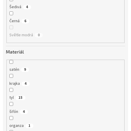
Šedivá
4
Černá
6
Světle modrá
0
Materiál
satén
9
krajka
4
tyl
15
šifón
4
organza
1