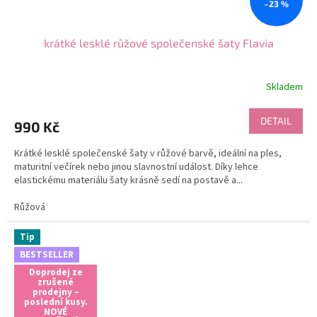
–23 %
krátké lesklé růžové společenské šaty Flavia
Skladem
Průměrné
hodnocení
produktu
DETAIL
990 Kč
je
5,0
Krátké lesklé společenské šaty v růžové barvě, ideální na ples,
z
maturitní večírek nebo jinou slavnostní událost. Díky lehce
5
elastickému materiálu šaty krásně sedí na postavě a...
hvězdiček.
Růžová
Tip
BESTSELLER
Doprodej ze
zrušené
prodejny –
poslední kusy.
NOVÉ