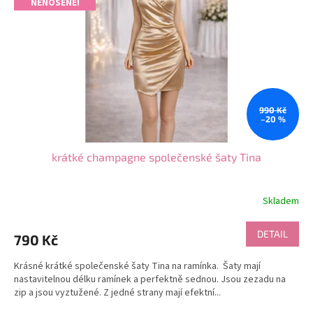
NENOŠENÉ!
990 Kč
–20 %
krátké champagne společenské šaty Tina
Skladem
Průměrné
hodnocení
produktu
DETAIL
790 Kč
je
5,0
Krásné krátké společenské šaty Tina na ramínka. Šaty mají
z
nastavitelnou délku ramínek a perfektně sednou. Jsou zezadu na
5
zip a jsou vyztužené. Z jedné strany mají efektní...
hvězdiček.