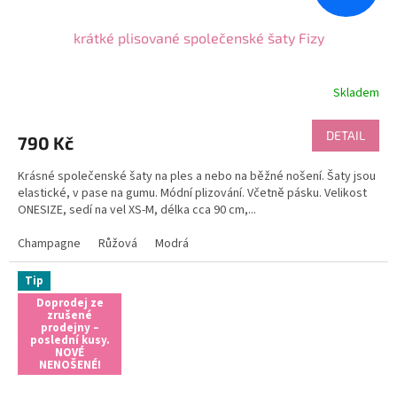
krátké plisované společenské šaty Fizy
Skladem
Průměrné
hodnocení
produktu
DETAIL
790 Kč
je
5,0
Krásné společenské šaty na ples a nebo na běžné nošení. Šaty jsou
z
elastické, v pase na gumu. Módní plizování. Včetně pásku. Velikost
5
ONESIZE, sedí na vel XS-M, délka cca 90 cm,...
hvězdiček.
Champagne
Růžová
Modrá
Tip
Doprodej ze
zrušené
prodejny –
poslední kusy.
NOVÉ
NENOŠENÉ!