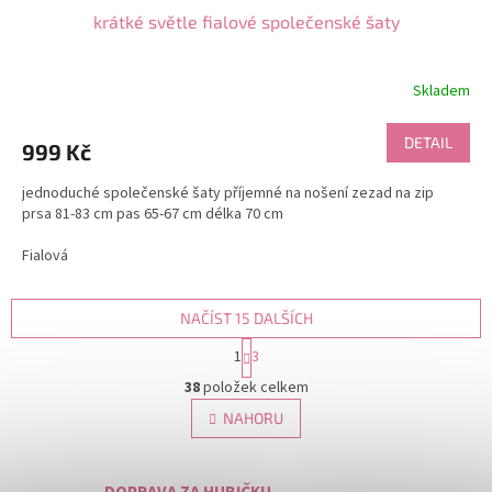
krátké světle fialové společenské šaty
Skladem
DETAIL
999 Kč
jednoduché společenské šaty příjemné na nošení zezad na zip
prsa 81-83 cm pas 65-67 cm délka 70 cm
Fialová
NAČÍST 15 DALŠÍCH
S
1
3
t
O
r
38
položek celkem
v
á
l
NAHORU
n
á
k
d
o
v
a