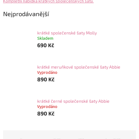
Kompletní nabídka krátkých společenských šatů.
Nejprodávanější
krátké společenské šaty Molly
Skladem
690 Kč
krátké meruňkové společenské šaty Abbie
Vyprodáno
890 Kč
krátké černé společenské šaty Abbie
Vyprodáno
890 Kč
Ř