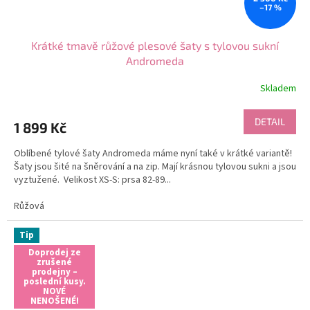
–17 %
Krátké tmavě růžové plesové šaty s tylovou sukní
Andromeda
Skladem
DETAIL
1 899 Kč
Oblíbené tylové šaty Andromeda máme nyní také v krátké variantě!
Šaty jsou šité na šněrování a na zip. Mají krásnou tylovou sukni a jsou
vyztužené. Velikost XS-S: prsa 82-89...
Růžová
Tip
Doprodej ze
zrušené
prodejny –
poslední kusy.
NOVÉ
NENOŠENÉ!