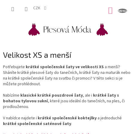
Přejít
na
CZK
NÁKUP
obsah
KOŠÍK
Velikost XS a menší
Potřebujete
krátké společenské šaty ve velikosti XS
a menší?
Sháníte krátké plesové šaty do tanečních, krátké šaty na maturák nebo
na krátké společenské šaty na svatbu či promoci? V této sekci si je
můžete prohlédnout.
Nabízíme
klasické krátké pouzdrové šaty
, ale i
krátké šaty s
bohatou tylovou sukní
, které jsou ideální do tanečních, na ples, či
prodlouženou.
V nabídce najdete i
krátké společenské koktejlky
a jednoduché
krátké společenské saténové šaty
.