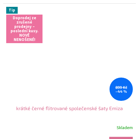
Tip
Doprodej ze
zrušené
prodejny –
poslední kusy.
NOVÉ
NENOŠENÉ!
899 Kč
–44 %
krátké černé flitrované společenské šaty Emiza
Skladem
Průměrné
hodnocení