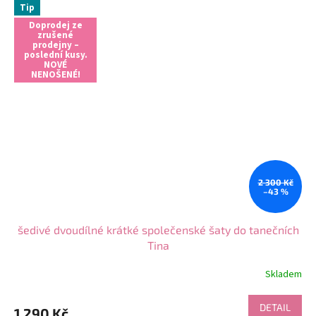
Tip
Doprodej ze
zrušené
prodejny –
poslední kusy.
NOVÉ
NENOŠENÉ!
2 300 Kč
–43 %
šedivé dvoudílné krátké společenské šaty do tanečních
Tina
Skladem
DETAIL
1 290 Kč