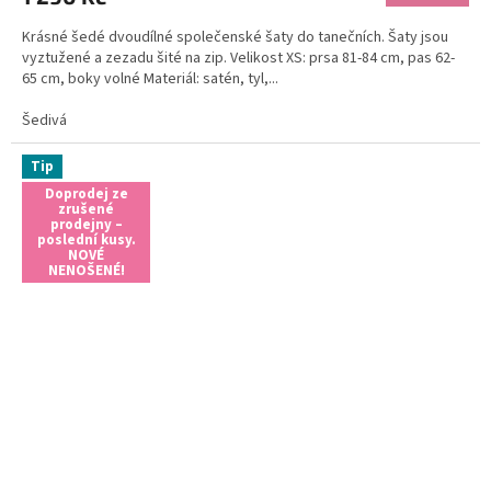
Krásné šedé dvoudílné společenské šaty do tanečních. Šaty jsou
vyztužené a zezadu šité na zip. Velikost XS: prsa 81-84 cm, pas 62-
65 cm, boky volné Materiál: satén, tyl,...
Šedivá
Tip
Doprodej ze
zrušené
prodejny –
poslední kusy.
NOVÉ
NENOŠENÉ!