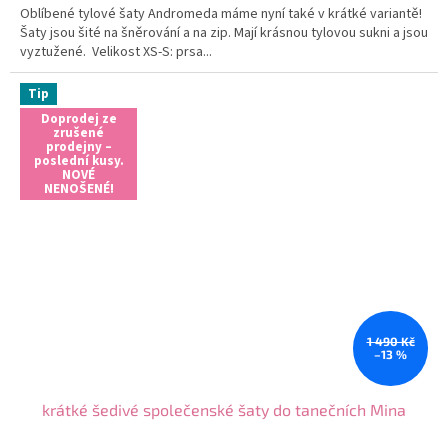
Oblíbené tylové šaty Andromeda máme nyní také v krátké variantě!
Šaty jsou šité na šněrování a na zip. Mají krásnou tylovou sukni a jsou
vyztužené. Velikost XS-S: prsa...
Tip
Doprodej ze
zrušené
prodejny –
poslední kusy.
NOVÉ
NENOŠENÉ!
1 490 Kč
–13 %
krátké šedivé společenské šaty do tanečních Mina