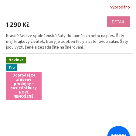
Vyprodáno
DETAIL
1 290 Kč
Krásné šedivé společenské šaty do tanečních nebo na ples. Šaty
mají krajkový živůtek, který je zdoben flitry a saténovou sukni. Šaty
jsou vyztužené a zezadu šité na šněrování....
Novinka
Tip
Doprodej ze
zrušené
prodejny –
poslední kusy.
NOVÉ
NENOŠENÉ!
2 300 Kč