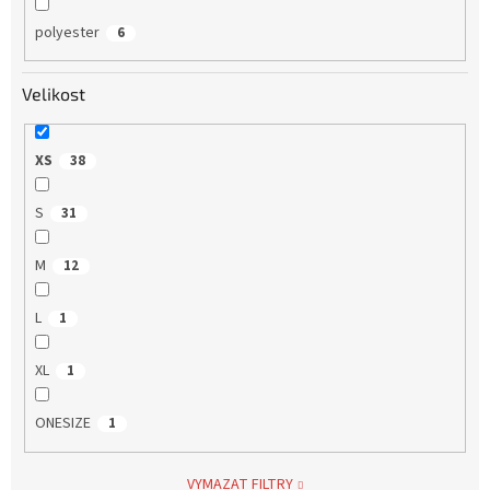
polyester
6
Velikost
XS
38
S
31
M
12
L
1
XL
1
ONESIZE
1
VYMAZAT FILTRY