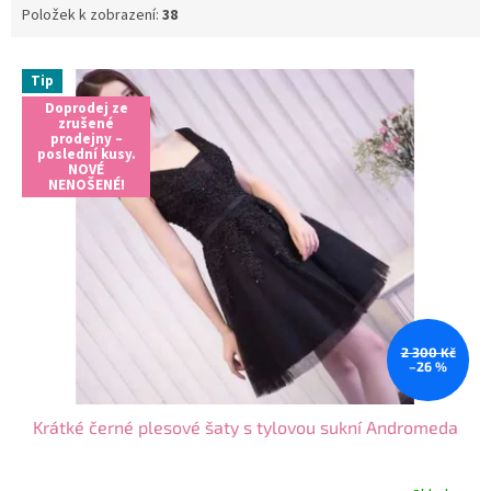
Položek k zobrazení:
38
V
Tip
ý
Doprodej ze
p
zrušené
i
prodejny –
poslední kusy.
s
NOVÉ
NENOŠENÉ!
p
r
o
d
u
k
t
2 300 Kč
ů
–26 %
Krátké černé plesové šaty s tylovou sukní Andromeda