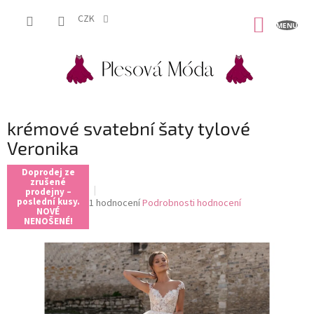
Přejít
na
CZK
NÁKUP
obsah
KOŠÍK
krémové svatební šaty tylové
Veronika
Doprodej ze
zrušené
prodejny –
poslední kusy.
Průměrné
1 hodnocení
Podrobnosti hodnocení
NOVÉ
hodnocení
NENOŠENÉ!
produktu
je
5,0
z
5
hvězdiček.