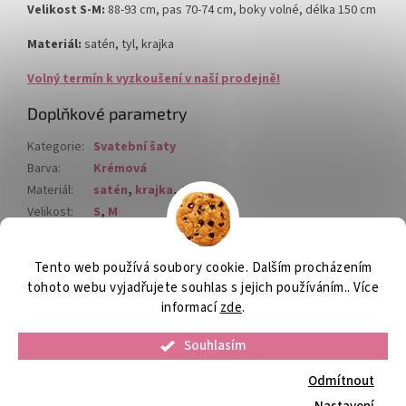
Velikost S-M:
88-93 cm, pas 70-74 cm, boky volné, délka 150 cm
Materiál:
satén, tyl, krajka
Volný termín k vyzkoušení v naší prodejně!
Doplňkové parametry
Kategorie
:
Svatební šaty
Barva
:
Krémová
Materiál
:
satén
,
krajka
,
tyl
Velikost
:
S
,
M
Zapínání
:
Zip
Tento web používá soubory cookie. Dalším procházením
Z
tohoto webu vyjadřujete souhlas s jejich používáním.. Více
á
informací
zde
.
Vytvořil Shoptet
p
a
Souhlasím
t
Copyright 2026
Plesová móda
. Všechna práva vyhrazena.
Upravit
Odmítnout
í
nastavení cookies