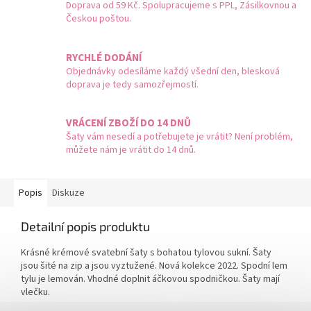
Doprava od 59 Kč. Spolupracujeme s PPL, Zásilkovnou a
Českou poštou.
RYCHLÉ DODÁNÍ
Objednávky odesíláme každý všední den, blesková
doprava je tedy samozřejmostí.
VRÁCENÍ ZBOŽÍ DO 14 DNŮ
Šaty vám nesedí a potřebujete je vrátit? Není problém,
můžete nám je vrátit do 14 dnů.
Popis
Diskuze
Detailní popis produktu
Krásné krémové svatební šaty s bohatou tylovou sukní. Šaty
jsou šité na zip a jsou vyztužené. Nová kolekce 2022. Spodní lem
tylu je lemován. Vhodné doplnit áčkovou spodničkou. Šaty mají
vlečku.