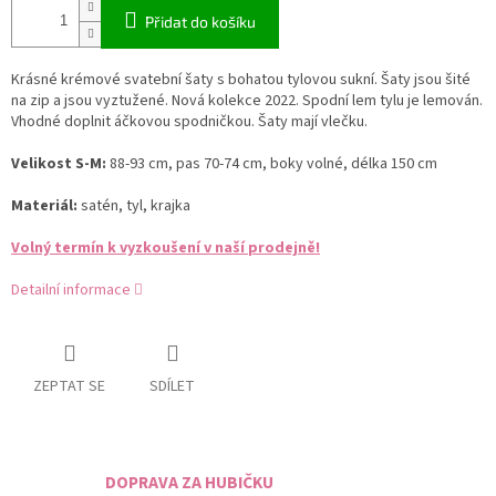
Přidat do košíku
Krásné krémové svatební šaty s bohatou tylovou sukní. Šaty jsou šité
na zip a jsou vyztužené. Nová kolekce 2022. Spodní lem tylu je lemován.
Vhodné doplnit áčkovou spodničkou. Šaty mají vlečku.
Velikost S-M:
88-93 cm, pas 70-74 cm, boky volné, délka 150 cm
Materiál:
satén, tyl, krajka
Volný termín k vyzkoušení v naší prodejně!
Detailní informace
ZEPTAT SE
SDÍLET
DOPRAVA ZA HUBIČKU