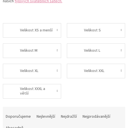
našich
tylových svatebních šatech.
Velikost XS a menší
Velikost S
Velikost M
Velikost L
Velikost XL
Velikost XXL
Velikost XXXL a
větší
Ř
a
Doporučujeme
Nejlevnější
Nejdražší
Nejprodávanější
z
Abecedně