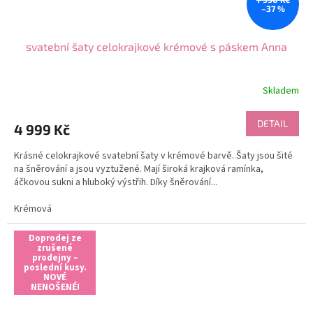
–37 %
svatební šaty celokrajkové krémové s páskem Anna
Skladem
DETAIL
4 999 Kč
Krásné celokrajkové svatební šaty v krémové barvě. Šaty jsou šité
na šněrování a jsou vyztužené. Mají široká krajková ramínka,
áčkovou sukni a hluboký výstřih. Díky šněrování...
Krémová
Doprodej ze
zrušené
prodejny –
poslední kusy.
NOVÉ
NENOŠENÉ!