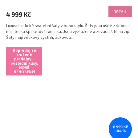
hodnocení
produktu
DETAIL
4 999 Kč
je
4,7
Luxusní antické svatební šaty v boho stylu. Šaty jsou ušité z šifónu a
z
mají tenká špaketová ramínka. Jsou vyztužené a zezadu šité na zip.
5
Šaty mají véčkový výstřih, áčkovou...
hvězdiček.
Doprodej ze
zrušené
prodejny –
poslední kusy.
NOVÉ
NENOŠENÉ!
8 999 Kč
–44 %