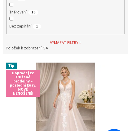
šněrování
16
Bez zapínání
1
VYMAZAT FILTRY
Položek k zobrazení:
54
V
Tip
ý
Doprodej ze
p
zrušené
i
prodejny –
poslední kusy.
s
NOVÉ
NENOŠENÉ!
p
r
o
d
u
k