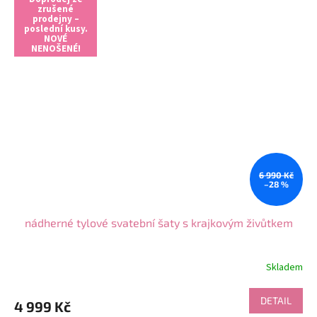
zrušené
prodejny –
poslední kusy.
NOVÉ
NENOŠENÉ!
6 990 Kč
–28 %
nádherné tylové svatební šaty s krajkovým živůtkem
Skladem
DETAIL
4 999 Kč