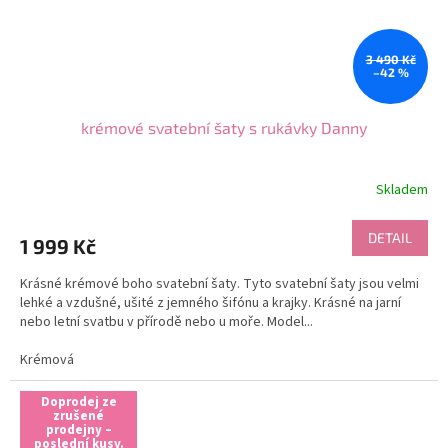
3 490 Kč
–42 %
krémové svatební šaty s rukávky Danny
Skladem
DETAIL
1 999 Kč
Krásné krémové boho svatební šaty. Tyto svatební šaty jsou velmi
lehké a vzdušné, ušité z jemného šifónu a krajky. Krásné na jarní
nebo letní svatbu v přírodě nebo u moře. Model...
Krémová
Doprodej ze
zrušené
prodejny –
poslední kusy.