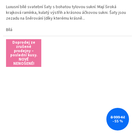
Luxusní bílé svatební šaty s bohatou tylovou sukní. Mají široká
krajková ramínka, kulatý výstřih a krásnou áčkovou sukni. Šaty jsou
zezadu na šněrování (díky kterému krásně...
Bílá
Doprodej ze
zrušené
prodejny –
poslední kusy.
NOVÉ
NENOŠENÉ!
8 999 Kč
–55 %