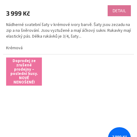
DETAIL
3 999 Kč
Nádherné svatební šaty v krémové ivory barvě. Šaty jsou zezadu na
zip a na šněrování. Jsou vyztužené a mají áčkový sukni. Rukavky mají
elastický pás. Délka rukávků je 3/4, šaty...
Krémová
Doprodej ze
zrušené
prodejny –
poslední kusy.
NOVÉ
NENOŠENÉ!
7 990 Kč