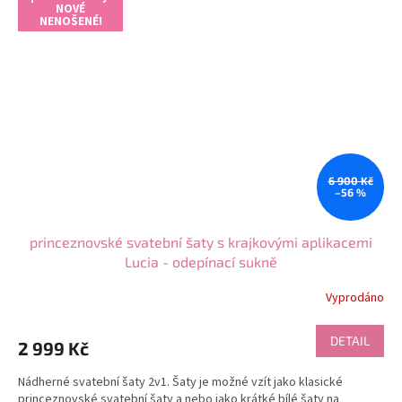
NOVÉ
NENOŠENÉ!
6 900 Kč
–56 %
princeznovské svatební šaty s krajkovými aplikacemi
Lucia - odepínací sukně
Vyprodáno
DETAIL
2 999 Kč
Nádherné svatební šaty 2v1. Šaty je možné vzít jako klasické
princeznovské svatební šaty a nebo jako krátké bílé šaty na