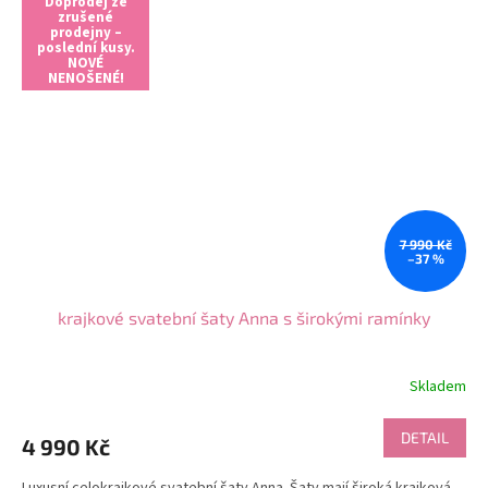
Doprodej ze
zrušené
prodejny –
poslední kusy.
NOVÉ
NENOŠENÉ!
7 990 Kč
–37 %
krajkové svatební šaty Anna s širokými ramínky
Skladem
DETAIL
4 990 Kč