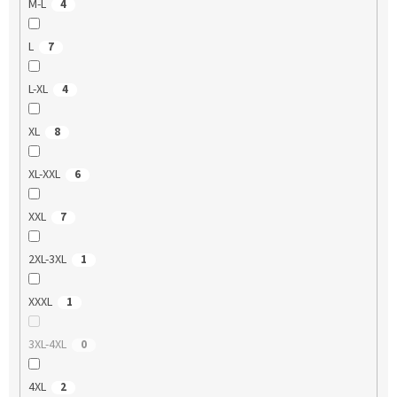
M-L
4
L
7
L-XL
4
XL
8
XL-XXL
6
XXL
7
2XL-3XL
1
XXXL
1
3XL-4XL
0
4XL
2