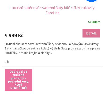
luxusní saténové svatební šaty bílé s 3/4 rukávky
Caroline
Skladem
DETAIL
4 999 Kč
Luxusní bílé saténové svatební šaty s vlečkou a tylovými 3/4 rukávy.
Šaty mají áčkovou sukni a kulatý výstřih. Šaty jsou zezadu na zip a na
knoflíčky. Krásná krajka a hladký...
Bílá
Doprodej ze
zrušené
prodejny –
poslední kusy.
NOVÉ
NENOŠENÉ!