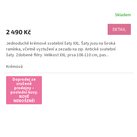
Skladem
DETAIL
2 490 Kč
Jednoduché krémové svatební šaty XXL. Šaty jsou na široká
ramínka, včetně vyztužení a zezadu na zip. Antické svatební
šaty. Zdobené flitry. Velikost XXL: prsa 108-110 cm, pas...
Krémová
Doprodej ze
zrušené
prodejny –
poslední kusy.
NOVÉ
NENOŠENÉ!