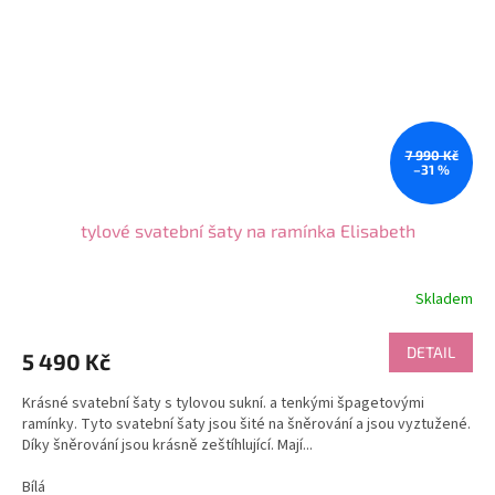
7 990 Kč
–31 %
tylové svatební šaty na ramínka Elisabeth
Skladem
DETAIL
5 490 Kč
Krásné svatební šaty s tylovou sukní. a tenkými špagetovými
ramínky. Tyto svatební šaty jsou šité na šněrování a jsou vyztužené.
Díky šněrování jsou krásně zeštíhlující. Mají...
Bílá