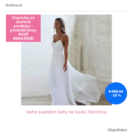
Krémová
Doprodej ze
zrušené
prodejny –
poslední kusy.
NOVÉ
NENOŠENÉ!
6 990 Kč
–28 %
boho svatební šaty na louku Veronica
Objednáno
Průměrné