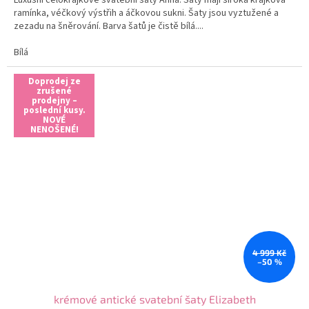
Luxusní celokrajkové svatební šaty Anna. Šaty mají široká krajková
ramínka, véčkový výstřih a áčkovou sukni. Šaty jsou vyztužené a
zezadu na šněrování. Barva šatů je čistě bílá....
Bílá
Doprodej ze
zrušené
prodejny –
poslední kusy.
NOVÉ
NENOŠENÉ!
4 999 Kč
–50 %
krémové antické svatební šaty Elizabeth