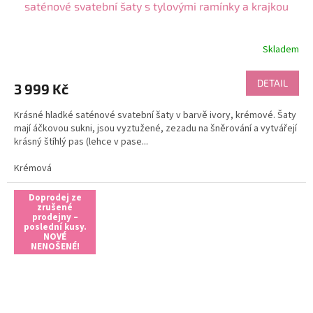
saténové svatební šaty s tylovými ramínky a krajkou
Skladem
DETAIL
3 999 Kč
Krásné hladké saténové svatební šaty v barvě ivory, krémové. Šaty
mají áčkovou sukni, jsou vyztužené, zezadu na šněrování a vytvářejí
krásný štíhlý pas (lehce v pase...
Krémová
Doprodej ze
zrušené
prodejny –
poslední kusy.
NOVÉ
NENOŠENÉ!