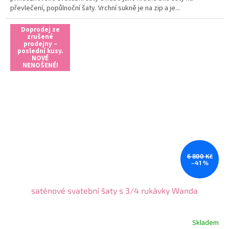
převlečení, popůlnoční šaty. Vrchní sukně je na zip a je...
Doprodej ze
zrušené
prodejny –
poslední kusy.
NOVÉ
NENOŠENÉ!
6 800 Kč
–41 %
saténové svatební šaty s 3/4 rukávky Wanda
Skladem