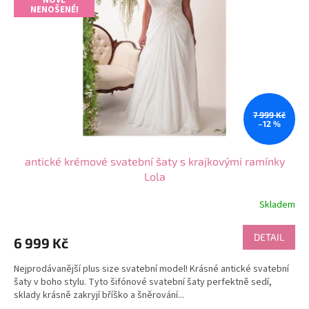
NENOŠENÉ!
7 999 Kč
–12 %
antické krémové svatební šaty s krajkovými ramínky
Lola
Skladem
Průměrné
hodnocení
produktu
DETAIL
6 999 Kč
je
5,0
Nejprodávanější plus size svatební model! Krásné antické svatební
z
šaty v boho stylu. Tyto šifónové svatební šaty perfektně sedí,
5
sklady krásně zakryjí bříško a šněrování...
hvězdiček.