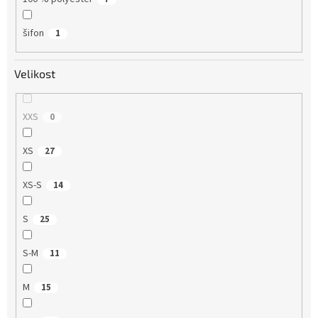
šifon
1
Velikost
XXS
0
XS
27
XS-S
14
S
25
S-M
11
M
15