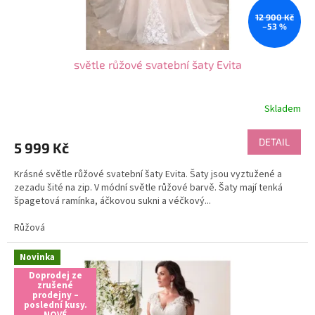
t
12 900 Kč
ů
–53 %
světle růžové svatební šaty Evita
Skladem
DETAIL
5 999 Kč
Krásné světle růžové svatební šaty Evita. Šaty jsou vyztužené a
zezadu šité na zip. V módní světle růžové barvě. Šaty mají tenká
špagetová ramínka, áčkovou sukni a véčkový...
Růžová
Novinka
Doprodej ze
zrušené
prodejny –
poslední kusy.
NOVÉ