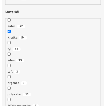
Materiál
satén
57
krajka
54
tyl
54
šifón
39
taft
3
organza
1
polyester
13
100 % polyester
7