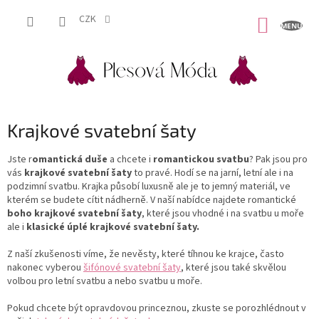
Přejít
na
CZK
NÁKUP
obsah
KOŠÍK
Krajkové svatební šaty
Jste r
omantická duše
a chcete i
romantickou svatbu
? Pak jsou pro
vás
krajkové svatební šaty
to pravé. Hodí se na jarní, letní ale i na
podzimní svatbu. Krajka působí luxusně ale je to jemný materiál, ve
kterém se budete cítit nádherně. V naší nabídce najdete romantické
boho krajkové svatební šaty
, které jsou vhodné i na svatbu u moře
ale i
klasické úplé krajkové svatební šaty.
Z naší zkušenosti víme, že nevěsty, které tíhnou ke krajce, často
nakonec vyberou
šifónové svatební šaty
, které jsou také skvělou
volbou pro letní svatbu a nebo svatbu u moře.
Pokud chcete být opravdovou princeznou, zkuste se porozhlédnout v