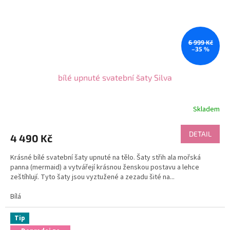
6 999 Kč
–35 %
bílé upnuté svatební šaty Silva
Skladem
DETAIL
4 490 Kč
Krásné bílé svatební šaty upnuté na tělo. Šaty střih ala mořská
panna (mermaid) a vytvářejí krásnou ženskou postavu a lehce
zeštíhlují. Tyto šaty jsou vyztužené a zezadu šité na...
Bílá
Tip