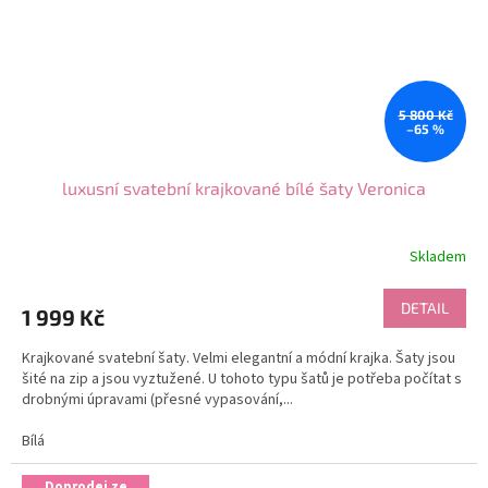
5 800 Kč
–65 %
luxusní svatební krajkované bílé šaty Veronica
Skladem
DETAIL
1 999 Kč
Krajkované svatební šaty. Velmi elegantní a módní krajka. Šaty jsou
šité na zip a jsou vyztužené. U tohoto typu šatů je potřeba počítat s
drobnými úpravami (přesné vypasování,...
Bílá
Doprodej ze