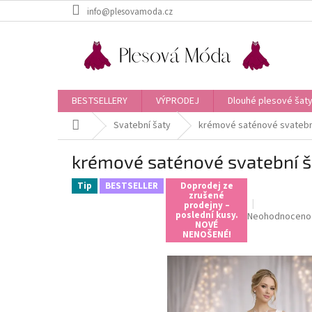
Přejít
info@plesovamoda.cz
na
obsah
BESTSELLERY
VÝPRODEJ
Dlouhé plesové šaty
Domů
Svatební šaty
krémové saténové svatebn
krémové saténové svatební 
Tip
BESTSELLER
Doprodej ze
zrušené
prodejny –
poslední kusy.
Průměrné
Neohodnoceno
NOVÉ
hodnocení
NENOŠENÉ!
produktu
je
0,0
z
5
hvězdiček.