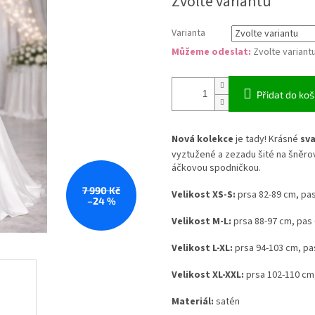
Zvolte variantu
cena:
Varianta
Můžeme odeslat:
Zvolte variant
Přidat do koš
Nová kolekce
je tady! Krásné
sva
vyztužené a zezadu šité na šněrov
áčkovou spodničkou.
7 990 Kč
Velikost XS-S:
prsa 82-89 cm, pas
–24 %
Velikost M-L:
prsa 88-97 cm, pas 
Velikost L-XL:
prsa 94-103 cm, pa
Velikost XL-XXL:
prsa 102-110 cm,
Materiál:
satén