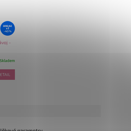
890 Kč
až
–43 %
ávoj -
Skladem
ETAIL
lňkové parametry