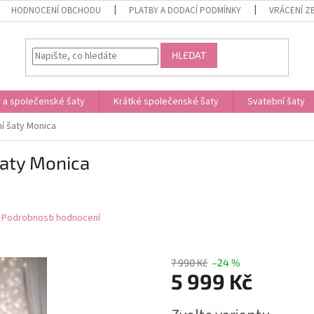
HODNOCENÍ OBCHODU
PLATBY A DODACÍ PODMÍNKY
VRÁCENÍ Z
HLEDAT
 a společenské šaty
Krátké společenské šaty
Svatební šaty
í šaty Monica
šaty Monica
Podrobnosti hodnocení
7 990 Kč
–24 %
5 999 Kč
Měrná