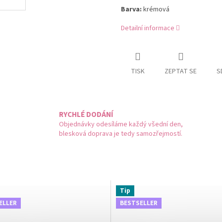
Barva:
krémová
Detailní informace
TISK
ZEPTAT SE
S
RYCHLÉ DODÁNÍ
Objednávky odesíláme každý všední den,
blesková doprava je tedy samozřejmostí.
Tip
ELLER
BESTSELLER