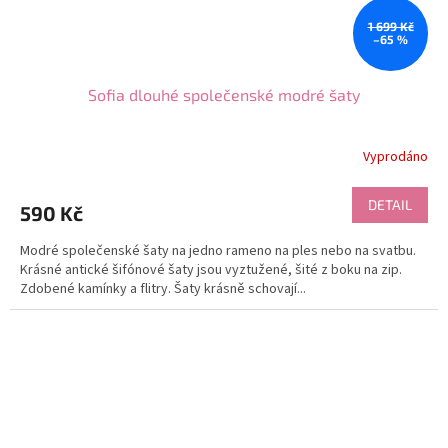
1 699 Kč
–65 %
Sofia dlouhé společenské modré šaty
Vyprodáno
DETAIL
590 Kč
Modré společenské šaty na jedno rameno na ples nebo na svatbu.
Krásné antické šifónové šaty jsou vyztužené, šité z boku na zip.
Zdobené kamínky a flitry. Šaty krásně schovají...