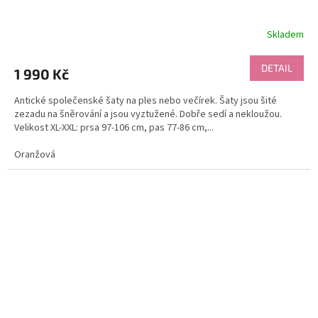
Skladem
DETAIL
1 990 Kč
Antické společenské šaty na ples nebo večírek. Šaty jsou šité
zezadu na šněrování a jsou vyztužené. Dobře sedí a nekloužou.
Velikost XL-XXL: prsa 97-106 cm, pas 77-86 cm,...
Oranžová