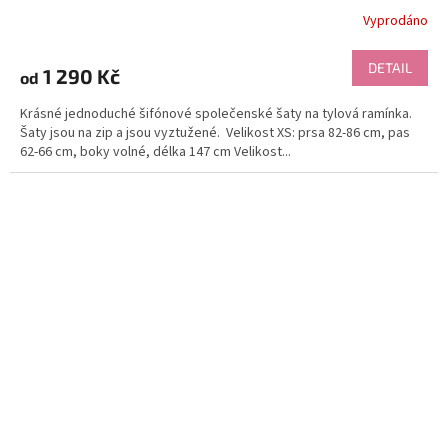
Vyprodáno
DETAIL
1 290 Kč
od
Krásné jednoduché šifónové společenské šaty na tylová ramínka.
Šaty jsou na zip a jsou vyztužené. Velikost XS: prsa 82-86 cm, pas
62-66 cm, boky volné, délka 147 cm Velikost...