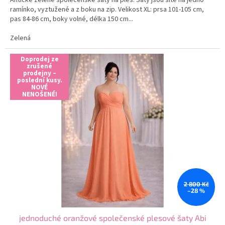
Antické zelené společenské šaty na ples. Šaty jsou šité na jedno
ramínko, vyztužené a z boku na zip. Velikost XL: prsa 101-105 cm,
pas 84-86 cm, boky volné, délka 150 cm...
Zelená
Doprodej ze
zrušené
prodejny –
poslední kusy.
NOVÉ
NENOŠENÉ!
2 800 Kč
–28 %
jednoduché oranžové společenské plesové šaty Abi