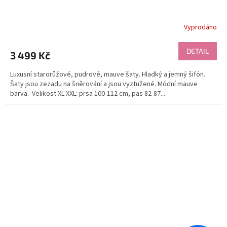
Vyprodáno
DETAIL
3 499 Kč
Luxusní starorůžové, pudrové, mauve šaty. Hladký a jemný šifón.
Šaty jsou zezadu na šněrování a jsou vyztužené. Módní mauve
barva. Velikost XL-XXL: prsa 100-112 cm, pas 82-87...