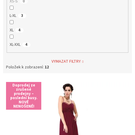
XS-S
0
L-XL
3
XL
4
XL-XXL
4
VYMAZAT FILTRY
Položek k zobrazení:
12
V
Doprodej ze
ý
zrušené
prodejny –
p
poslední kusy.
i
NOVÉ
NENOŠENÉ!
s
p
r
o
d