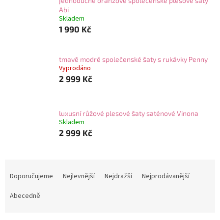
jednoduché oranžové společenské plesové šaty
Abi
Skladem
1 990 Kč
tmavě modré společenské šaty s rukávky Penny
Vyprodáno
2 999 Kč
luxusní růžové plesové šaty saténové Vinona
Skladem
2 999 Kč
Ř
a
Doporučujeme
Nejlevnější
Nejdražší
Nejprodávanější
z
e
Abecedně
n
í