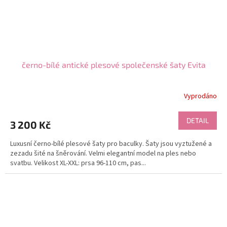
černo-bílé antické plesové společenské šaty Evita
Vyprodáno
DETAIL
3 200 Kč
Luxusní černo-bílé plesové šaty pro baculky. Šaty jsou vyztužené a
zezadu šité na šněrování. Velmi elegantní model na ples nebo
svatbu. Velikost XL-XXL: prsa 96-110 cm, pas...