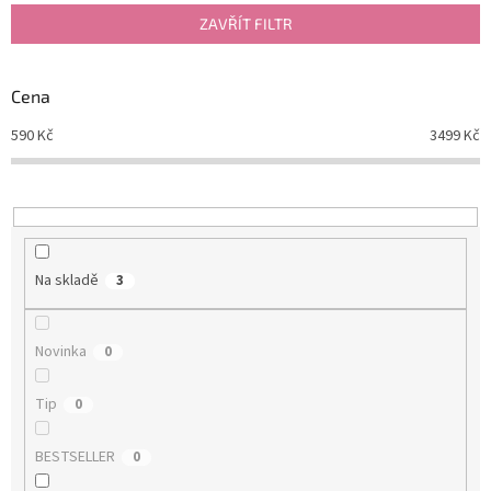
p
ZAVŘÍT FILTR
r
o
d
Cena
u
590
Kč
3499
Kč
k
t
ů
Na skladě
3
Novinka
0
Tip
0
BESTSELLER
0