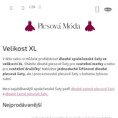
Přejít
na
CZK
NÁKUP
obsah
KOŠÍK
Velikost XL
V této sekci si můžete prohlédnout
dlouhé společenské šaty ve
velikosti XL
. Sháníte dlouhé plesové šaty pro
svatební matky
a nebo
pro
svatební družičky
? Nabízíme
jednoduché šifónové dlouhé
plesové šaty
, ale i princeznovské plesové šaty s bohatou tylovou
sukní.
Mezi nejoblíbenější společenské šaty patří
dlouhé zelené plesové šaty
a
dlouhé černé plesové šaty.
Nejprodávanější