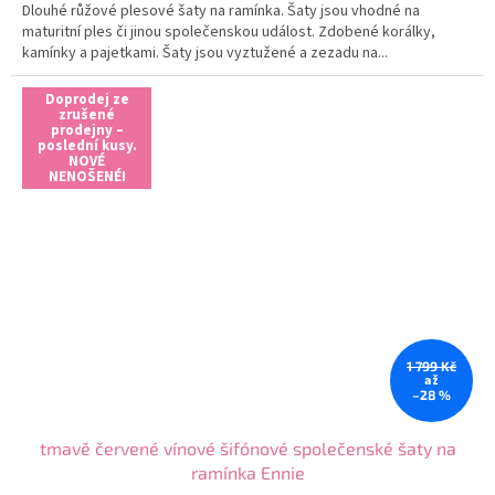
Dlouhé růžové plesové šaty na ramínka. Šaty jsou vhodné na
maturitní ples či jinou společenskou událost. Zdobené korálky,
kamínky a pajetkami. Šaty jsou vyztužené a zezadu na...
Doprodej ze
zrušené
prodejny –
poslední kusy.
NOVÉ
NENOŠENÉ!
1 799 Kč
až
–28 %
tmavě červené vínové šifónové společenské šaty na
ramínka Ennie