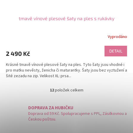
tmavě vínové plesové šaty na ples s rukávky
Vyprodáno
DETAIL
2 490 Kč
Krásné tmavě vínové plesové šaty na ples. Tyto šaty jsou vhodné i
pro matku nevěsty, ženicha či maturantky. Šaty jsou bez vyztužení a
šité zezadu na zip. Velikost XL: prsa...
12
položek celkem
O
v
l
DOPRAVA ZA HUBIČKU
á
Doprava od 59 Kč. Spolupracujeme s PPL, Zásilkovnou a
d
Českou poštou.
a
c
í