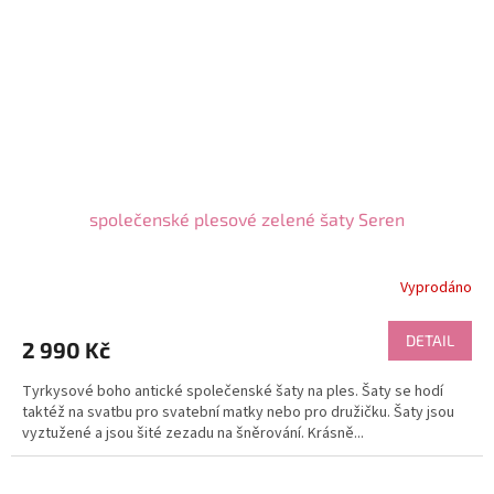
společenské plesové zelené šaty Seren
Vyprodáno
DETAIL
2 990 Kč
Tyrkysové boho antické společenské šaty na ples. Šaty se hodí
taktéž na svatbu pro svatební matky nebo pro družičku. Šaty jsou
vyztužené a jsou šité zezadu na šněrování. Krásně...