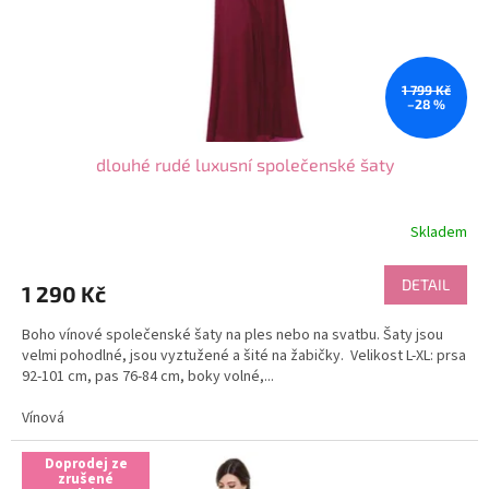
u
k
t
1 799 Kč
ů
–28 %
dlouhé rudé luxusní společenské šaty
Skladem
DETAIL
1 290 Kč
Boho vínové společenské šaty na ples nebo na svatbu. Šaty jsou
velmi pohodlné, jsou vyztužené a šité na žabičky. Velikost L-XL: prsa
92-101 cm, pas 76-84 cm, boky volné,...
Vínová
Doprodej ze
zrušené