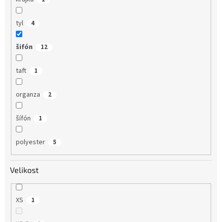
tyl
4
šifón
12
taft
1
organza
2
šífón
1
polyester
5
Velikost
XS
1