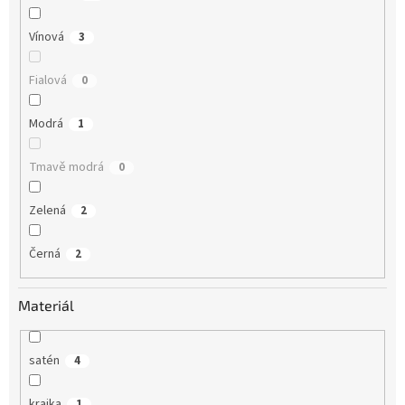
Vínová
3
Fialová
0
Modrá
1
Tmavě modrá
0
Zelená
2
Černá
2
Materiál
satén
4
krajka
1