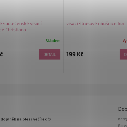
né společenské visací
visací štrasové náušnice Ina
ce Christiana
Skladem
Vy
č
199 Kč
DETAIL
D
Dop
Kate
 doplněk na ples i večírek ✨
Barv