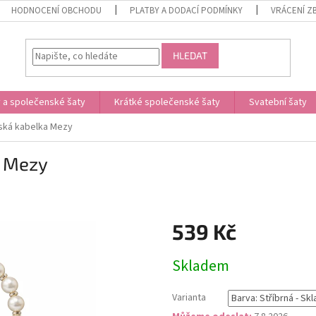
HODNOCENÍ OBCHODU
PLATBY A DODACÍ PODMÍNKY
VRÁCENÍ Z
HLEDAT
 a společenské šaty
Krátké společenské šaty
Svatební šaty
nská kabelka Mezy
a Mezy
539 Kč
Měrná
Skladem
cena:
Varianta