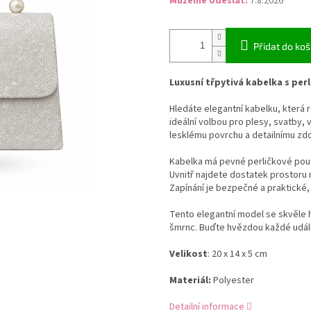
Můžeme odeslat:
7.8.2026
Přidat do koš
Luxusní třpytivá kabelka s perl
Hledáte elegantní kabelku, která r
ideální volbou pro plesy, svatby, 
lesklému povrchu a detailnímu zdo
Kabelka má pevné perličkové pout
Uvnitř najdete dostatek prostoru n
Zapínání je bezpečné a praktické
Tento elegantní model se skvěle 
šmrnc. Buďte hvězdou každé udál
Velikost
: 20 x 14 x 5
cm
Materiál:
Polyester
Detailní informace