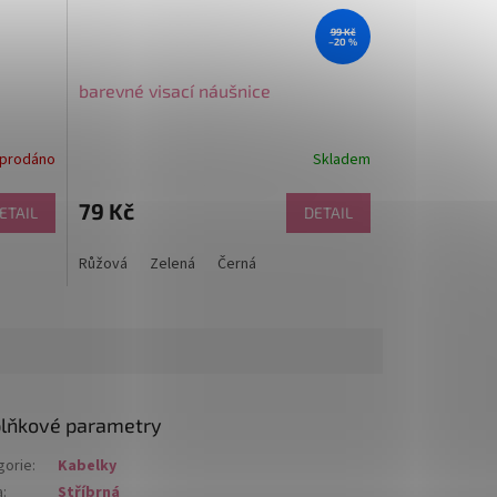
99 Kč
–20 %
barevné visací náušnice
prodáno
Skladem
79 Kč
ETAIL
DETAIL
Růžová
Zelená
Černá
lňkové parametry
gorie
:
Kabelky
a
:
Stříbrná