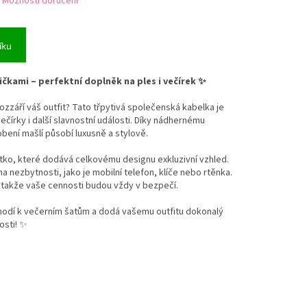
Možnosti doručení
íku
ičkami – perfektní doplněk na ples i večírek ✨
ozzáří váš outfit? Tato třpytivá společenská kabelka je
večírky i další slavnostní události. Díky nádhernému
bení mašlí působí luxusně a stylově.
ko, které dodává celkovému designu exkluzivní vzhled.
a nezbytnosti, jako je mobilní telefon, klíče nebo rtěnka.
, takže vaše cennosti budou vždy v bezpečí.
hodí k večerním šatům a dodá vašemu outfitu dokonalý
osti! ✨