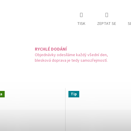
TISK
ZEPTAT SE
S
RYCHLÉ DODÁNÍ
Objednávky odesíláme každý všední den,
blesková doprava je tedy samozřejmostí.
ka
Tip