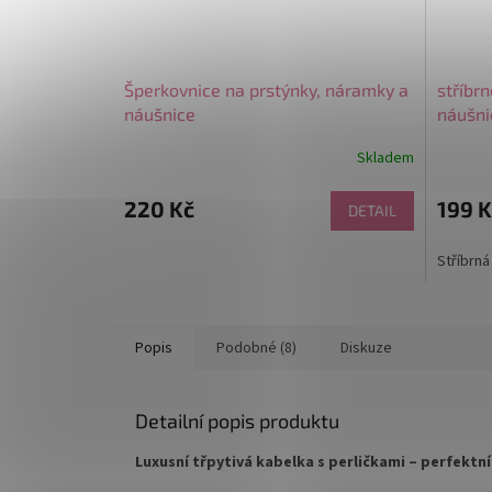
Šperkovnice na prstýnky, náramky a
stříbr
náušnice
náušni
Skladem
220 Kč
199 K
DETAIL
Stříbrná
Popis
Podobné (8)
Diskuze
Detailní popis produktu
Luxusní třpytivá kabelka s perličkami – perfektní