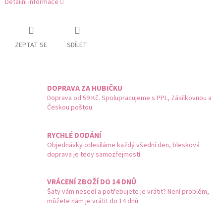
Detailní informace
ZEPTAT SE
SDÍLET
DOPRAVA ZA HUBIČKU
Doprava od 59 Kč. Spolupracujeme s PPL, Zásilkovnou a
Českou poštou.
RYCHLÉ DODÁNÍ
Objednávky odesíláme každý všední den, blesková
doprava je tedy samozřejmostí.
VRÁCENÍ ZBOŽÍ DO 14 DNŮ
Šaty vám nesedí a potřebujete je vrátit? Není problém,
můžete nám je vrátit do 14 dnů.