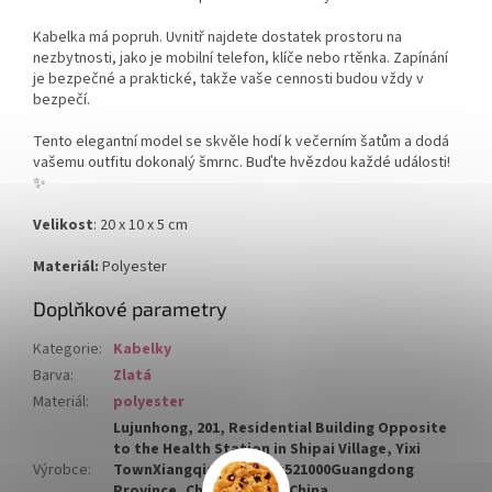
Kabelka má popruh. Uvnitř najdete dostatek prostoru na
nezbytnosti, jako je mobilní telefon, klíče nebo rtěnka. Zapínání
je bezpečné a praktické, takže vaše cennosti budou vždy v
bezpečí.
Tento elegantní model se skvěle hodí k večerním šatům a dodá
vašemu outfitu dokonalý šmrnc. Buďte hvězdou každé události!
✨
Velikost
: 20 x 10 x 5
cm
Materiál:
Polyester
Doplňkové parametry
Kategorie
:
Kabelky
Barva
:
Zlatá
Materiál
:
polyester
Lujunhong, 201, Residential Building Opposite
to the Health Station in Shipai Village, Yixi
Výrobce
:
TownXiangqiao District521000Guangdong
Province, Chaozhou CityChina,