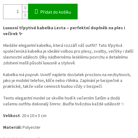
Přidat do košíku
Luxusní třpytivá kabelka Lesta – perfektní doplněk na ples i
večírek ✨
Hledáte elegantní kabelku, která rozzáří váš outfit? Tato třpytivá
společenská kabelka je ideální volbou pro plesy, svatby, večírky i další
slavnostní události. Díky nádhernému lesklému povrchu a detailnímu
zdobení mašlí působí luxusně a stylově.
Kabelka má popruh. Uvnitř najdete dostatek prostoru na nezbytnosti,
jako je mobilní telefon, klíče nebo rtěnka. Zapínání je bezpečné a
praktické, takže vaše cennosti budou vždy v bezpečí.
Tento elegantní model se skvěle hodí k večerním šatům a dodá
vašemu outfitu dokonalý šmrnc. Buďte hvězdou každé události! ✨
Velikost
: 20 x 10 x 5
cm
Materiál:
Polyester