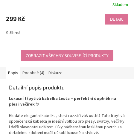
Skladem
299 Kč
DETAIL
Stříbrná
ZOBRAZIT VŠECHNY SOUVISEJÍCÍ PRODUKTY
Popis
Podobné (4)
Diskuze
Detailní popis produktu
Luxusní třpytivá kabelka Lesta – perfektní doplněk na
ples i večírek ✨
Hledáte elegantní kabelku, která rozzáří váš outfit? Tato třpytivá
společenská kabelka je ideální volbou pro plesy, svatby, večírky
i další slavnostní události. Díky nádhernému lesklému povrchu a
detailnímu zdobení mašlí působí luxusně a stylově.