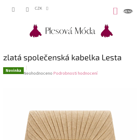
Přejít
na
CZK
NÁKUP
obsah
KOŠÍK
zlatá společenská kabelka Lesta
Novinka
Průměrné
Neohodnoceno
Podrobnosti hodnocení
hodnocení
produktu
je
0,0
z
5
hvězdiček.