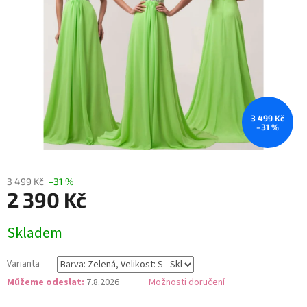
3 499 Kč
–31 %
3 499 Kč
–31 %
2 390 Kč
Měrná
Skladem
cena:
Varianta
Můžeme odeslat:
7.8.2026
Možnosti doručení