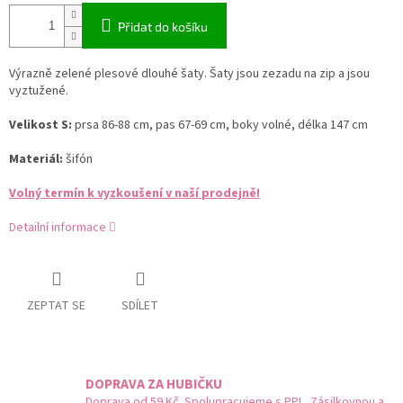
Přidat do košíku
Výrazně zelené plesové dlouhé šaty. Šaty jsou zezadu na zip a jsou
vyztužené.
Velikost S:
prsa 86-88 cm, pas 67-69 cm, boky volné, délka 147 cm
Materiál:
šifón
Volný termín k vyzkoušení v naší prodejně!
Detailní informace
ZEPTAT SE
SDÍLET
DOPRAVA ZA HUBIČKU
Doprava od 59 Kč. Spolupracujeme s PPL, Zásilkovnou a