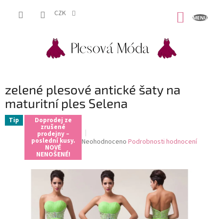
Přejít
na
CZK
NÁKUP
obsah
KOŠÍK
zelené plesové antické šaty na
maturitní ples Selena
Tip
Doprodej ze
zrušené
prodejny –
poslední kusy.
Průměrné
Neohodnoceno
Podrobnosti hodnocení
NOVÉ
hodnocení
NENOŠENÉ!
produktu
je
0,0
z
5
hvězdiček.