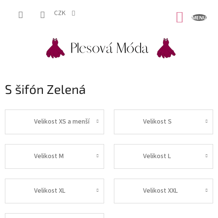
Přejít
na
CZK
NÁKUP
obsah
KOŠÍK
S šifón Zelená
Velikost XS a menší
Velikost S
Velikost M
Velikost L
Velikost XL
Velikost XXL