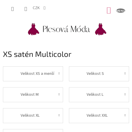
Přejít
na
CZK
NÁKUP
obsah
KOŠÍK
XS satén Multicolor
Velikost XS a menší
Velikost S
Velikost M
Velikost L
Velikost XL
Velikost XXL