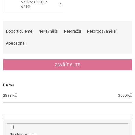
Velikost XXXL a
větší
Ř
a
Doporučujeme
Nejlevnější
Nejdražší
Nejprodávanější
z
e
Abecedně
n
í
p
ZAVŘÍT FILTR
r
o
d
Cena
u
2999
Kč
3000
Kč
k
t
ů