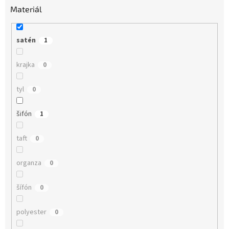
Materiál
satén
1
krajka
0
tyl
0
šifón
1
taft
0
organza
0
šífón
0
polyester
0