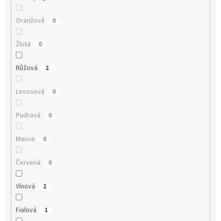
Oranžová
0
Žlutá
0
Růžová
2
Lososová
0
Pudrová
0
Mauve
0
Červená
0
Vínová
2
Fialová
1