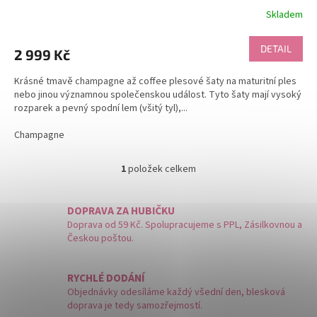
Skladem
DETAIL
2 999 Kč
Krásné tmavě champagne až coffee plesové šaty na maturitní ples
nebo jinou významnou společenskou událost. Tyto šaty mají vysoký
rozparek a pevný spodní lem (všitý tyl),...
Champagne
1
položek celkem
O
v
l
DOPRAVA ZA HUBIČKU
á
Doprava od 59 Kč. Spolupracujeme s PPL, Zásilkovnou a
d
Českou poštou.
a
c
í
RYCHLÉ DODÁNÍ
p
Objednávky odesíláme každý všední den, blesková
r
doprava je tedy samozřejmostí.
v