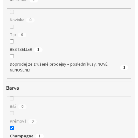
Na skladě
1
Novinka
0
Tip
0
BESTSELLER
1
Doprodej ze zrušené prodejny – poslední kusy. NOVÉ
1
NENOŠENÉ!
Barva
Bílá
0
Krémová
0
Champagne
1