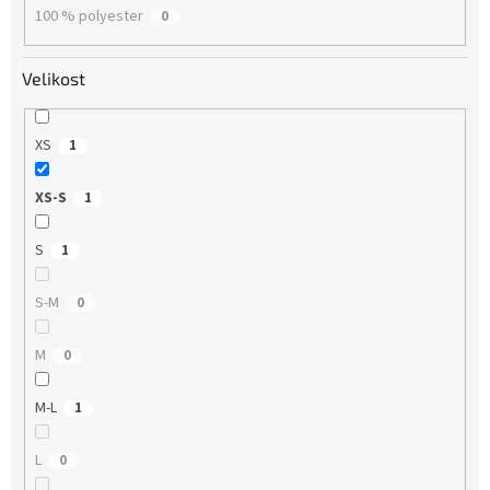
100 % polyester
0
Velikost
XS
1
XS-S
1
S
1
S-M
0
M
0
M-L
1
L
0