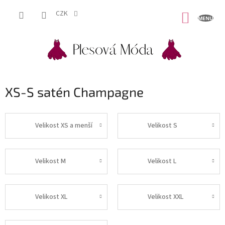
Přejít
na
CZK
NÁKUP
obsah
KOŠÍK
XS-S satén Champagne
Velikost XS a menší
Velikost S
Velikost M
Velikost L
Velikost XL
Velikost XXL