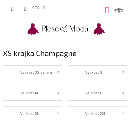
Přejít
na
CZK
NÁKUP
obsah
KOŠÍK
XS krajka Champagne
Velikost XS a menší
Velikost S
Velikost M
Velikost L
Velikost XL
Velikost XXL