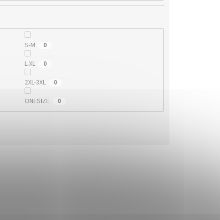
S-M
0
L-XL
0
2XL-3XL
0
ONESIZE
0