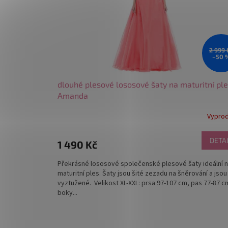
r
o
d
u
k
2 999 
–50 
t
ů
dlouhé plesové lososové šaty na maturitní pl
Amanda
Vypro
DETA
1 490 Kč
Překrásné lososové společenské plesové šaty ideální 
maturitní ples. Šaty jsou šité zezadu na šněrování a jsou
vyztužené. Velikost XL-XXL: prsa 97-107 cm, pas 77-87 c
boky...