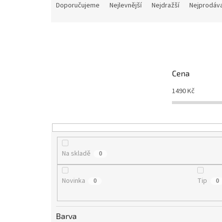
a
Doporučujeme
Nejlevnější
Nejdražší
Nejprodáva
z
e
n
í
p
r
Cena
o
d
1490
Kč
u
k
t
ů
Na skladě
0
Novinka
Tip
0
0
Barva