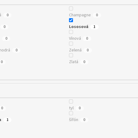
á
Champagne
0
0
Lososová
0
1
á
Vínová
0
0
modrá
Zelená
0
0
Zlatá
0
0
tyl
0
0
a
šífón
1
0