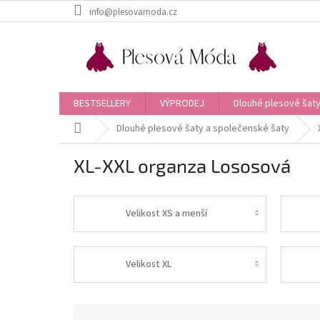
Přejít
info@plesovamoda.cz
na
obsah
BESTSELLERY
VÝPRODEJ
Dlouhé plesové šaty
Domů
Dlouhé plesové šaty a společenské šaty
XL-XXL organza Lososová
Velikost XS a menší
Velikost XL
Ř