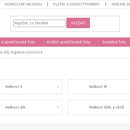
HODNOCENÍ OBCHODU
PLATBY A DODACÍ PODMÍNKY
VRÁCENÍ Z
HLEDAT
 a společenské šaty
Krátké společenské šaty
Svatební šaty
XL-XXL organza Lososová
Velikost S
Velikost M
Velikost XXL
Velikost XXXL a větší