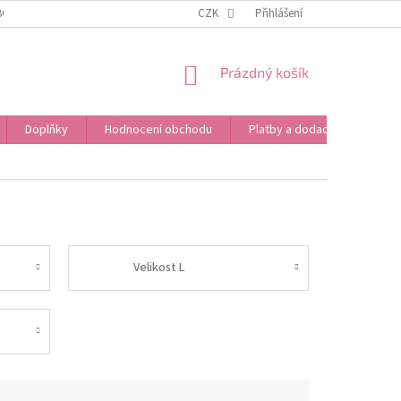
BOŽÍ
OBCHODNÍ PODMÍNKY
CZK
PODMÍNKY OCHRANY OSOBNÍCH ÚDAJŮ
Přihlášení
NÁKUPNÍ
Prázdný košík
KOŠÍK
Doplňky
Hodnocení obchodu
Platby a dodací podmínky
Velikost L