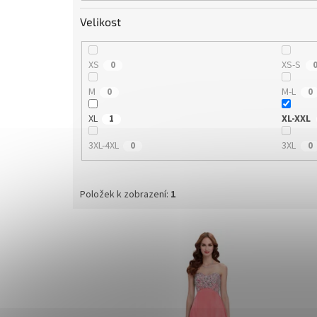
Velikost
XS
XS-S
0
M
M-L
0
0
XL
XL-XXL
1
3XL-4XL
3XL
0
0
Položek k zobrazení:
1
V
ý
p
i
s
p