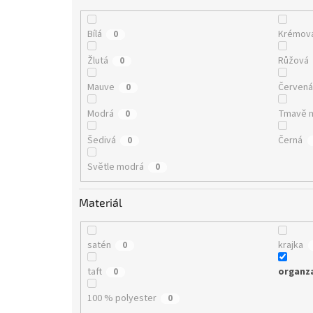
Bílá
Krémov
0
Žlutá
Růžová
0
Mauve
Červen
0
Modrá
Tmavě 
0
Šedivá
Černá
0
Světle modrá
0
Materiál
satén
krajka
0
taft
organz
0
100 % polyester
0