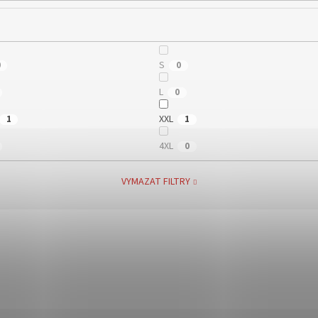
S
0
0
L
0
XXL
1
1
4XL
0
VYMAZAT FILTRY