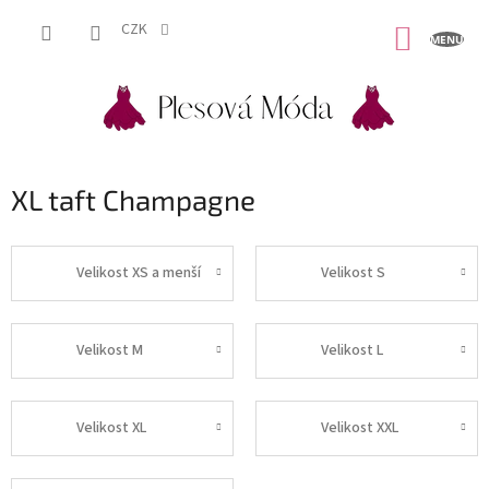
Přejít
na
CZK
NÁKUP
obsah
KOŠÍK
XL taft Champagne
Velikost XS a menší
Velikost S
Velikost M
Velikost L
Velikost XL
Velikost XXL