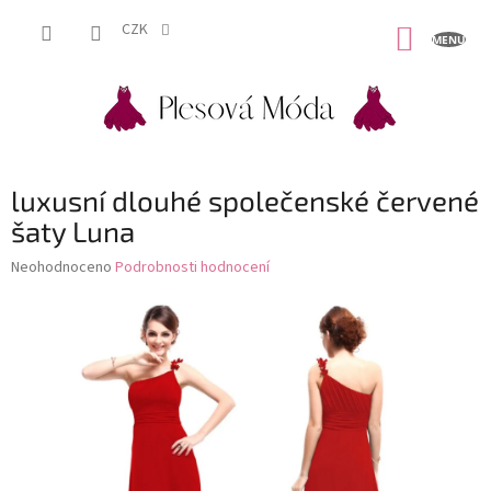
Přejít
na
CZK
NÁKUP
obsah
KOŠÍK
luxusní dlouhé společenské červené
šaty Luna
Průměrné
Neohodnoceno
Podrobnosti hodnocení
hodnocení
produktu
je
0,0
z
5
hvězdiček.