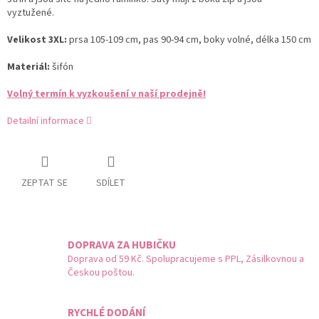
vyztužené.
Velikost 3XL:
prsa 105-109 cm, pas 90-94 cm, boky volné, délka 150 cm
Materiál:
šifón
Volný termín k vyzkoušení v naší prodejně!
Detailní informace
ZEPTAT SE
SDÍLET
DOPRAVA ZA HUBIČKU
Doprava od 59 Kč. Spolupracujeme s PPL, Zásilkovnou a
Českou poštou.
RYCHLÉ DODÁNÍ