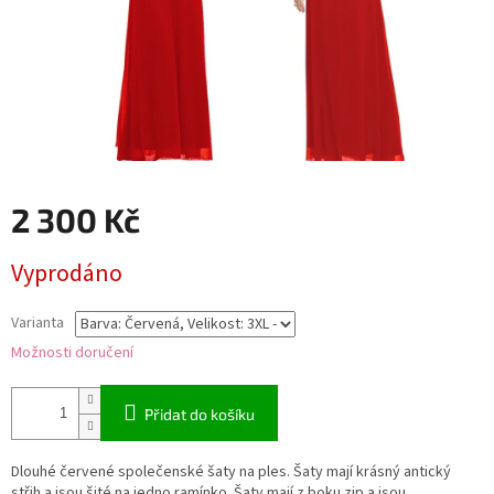
2 300 Kč
Měrná
Vyprodáno
cena:
Varianta
Možnosti doručení
Přidat do košíku
Dlouhé červené společenské šaty na ples. Šaty mají krásný antický
střih a jsou šité na jedno ramínko. Šaty mají z boku zip a jsou