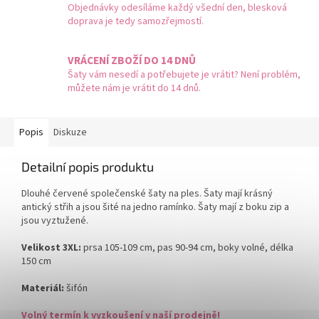
Objednávky odesíláme každý všední den, blesková
doprava je tedy samozřejmostí.
VRÁCENÍ ZBOŽÍ DO 14 DNŮ
Šaty vám nesedí a potřebujete je vrátit? Není problém,
můžete nám je vrátit do 14 dnů.
Popis
Diskuze
Detailní popis produktu
Dlouhé červené společenské šaty na ples. Šaty mají krásný
antický střih a jsou šité na jedno ramínko. Šaty mají z boku zip a
jsou vyztužené.
Velikost 3XL:
prsa 105-109 cm, pas 90-94 cm, boky volné, délka
150 cm
Materiál:
šifón
Volný termín k vyzkoušení v naší prodejně!