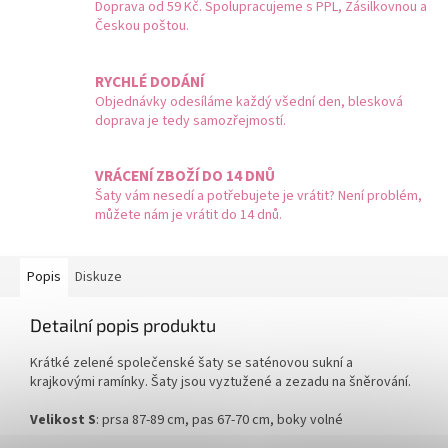
Doprava od 59 Kč. Spolupracujeme s PPL, Zásilkovnou a
Českou poštou.
RYCHLÉ DODÁNÍ
Objednávky odesíláme každý všední den, blesková
doprava je tedy samozřejmostí.
VRÁCENÍ ZBOŽÍ DO 14 DNŮ
Šaty vám nesedí a potřebujete je vrátit? Není problém,
můžete nám je vrátit do 14 dnů.
Popis
Diskuze
Detailní popis produktu
Krátké zelené společenské šaty se saténovou sukní a
krajkovými ramínky. Šaty jsou vyztužené a zezadu na šněrování.
Velikost S
: prsa 87-89 cm, pas 67-70 cm, boky volné