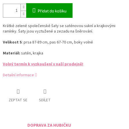
Přidat do košíku
Krátké zelené společenské šaty se saténovou sukní a krajkovými
ramínky. Šaty jsou vyztužené a zezadu na šněrování.
Velikost S
: prsa 87-89 cm, pas 67-70 cm, boky volné
Materiál:
satén, krajka
Volný termín k vyzkoušení v naší prodejně!
Detailní informace
ZEPTAT SE
SDÍLET
DOPRAVA ZA HUBIČKU