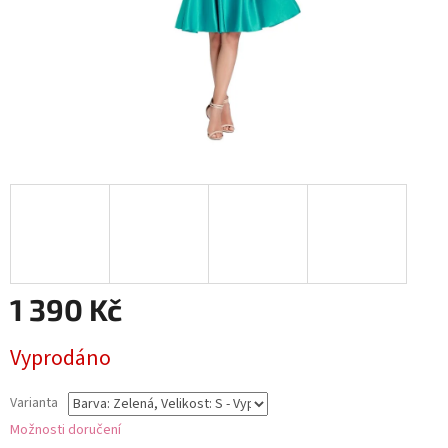
1 390 Kč
Měrná
Vyprodáno
cena:
Varianta
Možnosti doručení