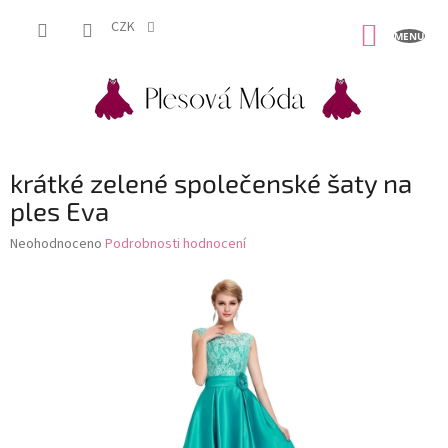
Přejít
na
CZK
NÁKUP
obsah
KOŠÍK
krátké zelené společenské šaty na
ples Eva
Průměrné
Neohodnoceno
Podrobnosti hodnocení
hodnocení
produktu
je
0,0
z
5
hvězdiček.