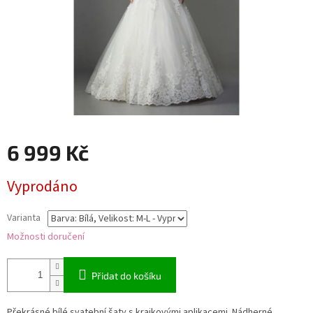
6 999 Kč
Měrná
Vyprodáno
cena:
Varianta
Možnosti doručení
Přidat do košíku
Překrásné bílé svatební šaty s krajkovými aplikacemi. Nádherné