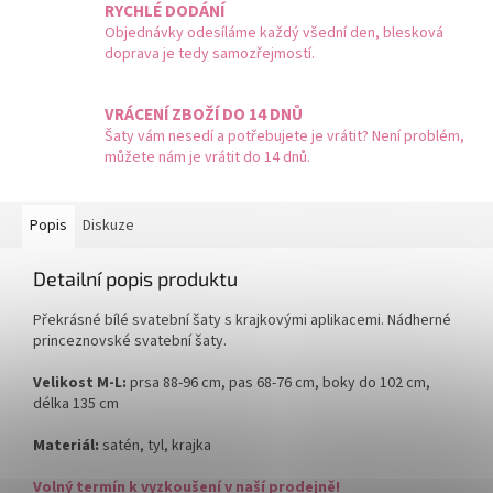
RYCHLÉ DODÁNÍ
Objednávky odesíláme každý všední den, blesková
doprava je tedy samozřejmostí.
VRÁCENÍ ZBOŽÍ DO 14 DNŮ
Šaty vám nesedí a potřebujete je vrátit? Není problém,
můžete nám je vrátit do 14 dnů.
Popis
Diskuze
Detailní popis produktu
Překrásné bílé svatební šaty s krajkovými aplikacemi. Nádherné
princeznovské svatební šaty.
Velikost M-L:
prsa 88-96 cm, pas 68-76 cm, boky do 102 cm,
délka 135 cm
Materiál:
satén, tyl, krajka
Volný termín k vyzkoušení v naší prodejně!