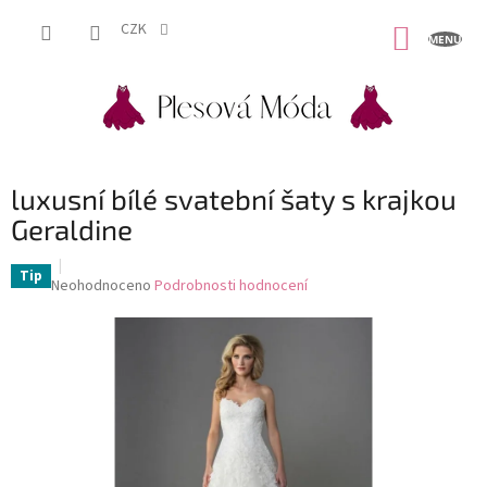
Přejít
na
CZK
NÁKUP
obsah
KOŠÍK
luxusní bílé svatební šaty s krajkou
Geraldine
Tip
Průměrné
Neohodnoceno
Podrobnosti hodnocení
hodnocení
produktu
je
0,0
z
5
hvězdiček.