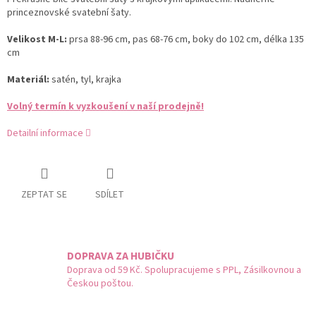
princeznovské svatební šaty.
Velikost M-L:
prsa 88-96 cm, pas 68-76 cm, boky do 102 cm, délka 135
cm
Materiál:
satén, tyl, krajka
Volný termín k vyzkoušení v naší prodejně!
Detailní informace
ZEPTAT SE
SDÍLET
DOPRAVA ZA HUBIČKU
Doprava od 59 Kč. Spolupracujeme s PPL, Zásilkovnou a
Českou poštou.