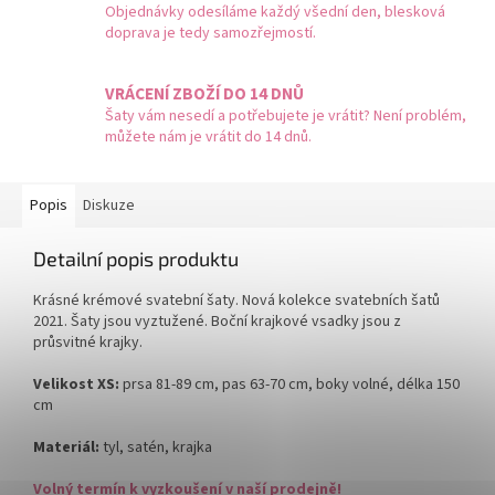
Objednávky odesíláme každý všední den, blesková
doprava je tedy samozřejmostí.
VRÁCENÍ ZBOŽÍ DO 14 DNŮ
Šaty vám nesedí a potřebujete je vrátit? Není problém,
můžete nám je vrátit do 14 dnů.
Popis
Diskuze
Detailní popis produktu
Krásné krémové svatební šaty. Nová kolekce svatebních šatů
2021. Šaty jsou vyztužené. Boční krajkové vsadky jsou z
průsvitné krajky.
Velikost XS:
prsa 81-89 cm, pas 63-70 cm, boky volné, délka 150
cm
Materiál:
tyl, satén, krajka
Volný termín k vyzkoušení v naší prodejně!