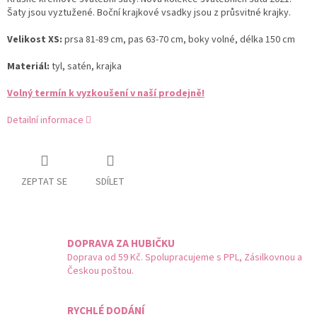
Šaty jsou vyztužené. Boční krajkové vsadky jsou z průsvitné krajky.
Velikost XS:
prsa 81-89 cm, pas 63-70 cm, boky volné, délka 150 cm
Materiál:
tyl, satén, krajka
Volný termín k vyzkoušení v naší prodejně!
Detailní informace
ZEPTAT SE
SDÍLET
DOPRAVA ZA HUBIČKU
Doprava od 59 Kč. Spolupracujeme s PPL, Zásilkovnou a
Českou poštou.
RYCHLÉ DODÁNÍ