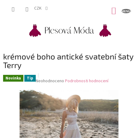
Přejít
na
CZK
NÁKUP
obsah
KOŠÍK
krémové boho antické svatební šaty
Terry
Novinka
Tip
Průměrné
Neohodnoceno
Podrobnosti hodnocení
hodnocení
produktu
je
0,0
z
5
hvězdiček.