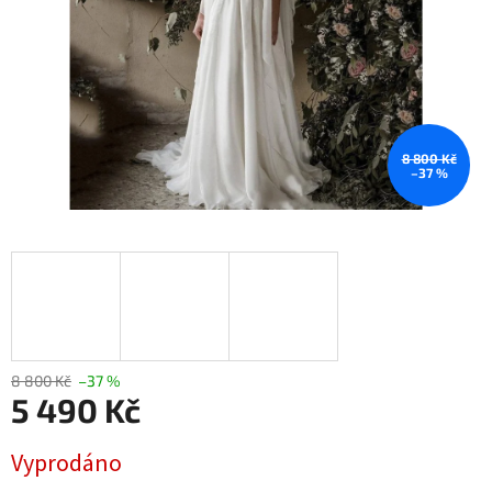
8 800 Kč
–37 %
8 800 Kč
–37 %
5 490 Kč
Měrná
Vyprodáno
cena: