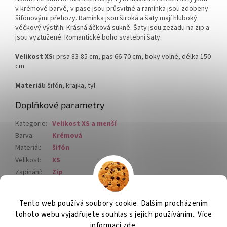
v krémové barvě, v pase jsou průsvitné a ramínka jsou zdobeny
šifónovými přehozy. Ramínka jsou široká a šaty mají hluboký
véčkový výstřih. Krásná áčková sukně. Šaty jsou zezadu na zip a
jsou vyztužené. Romantické boho svatební šaty.
Velikost XS:
prsa 83-85 cm, pas 66-70 cm, boky volné, délka 150
cm
Materiál:
šifón, krajka, tyl
Doplňkové parametry
Kategorie
:
Velikost XS a menší
Barva
:
Krémová
Materiál
:
šifón
Velikost
:
XS
Zapínání
:
Zip
Materiál
:
polyester
Tento web používá soubory cookie. Dalším procházením
Z
tohoto webu vyjadřujete souhlas s jejich používáním.. Více
á
informací
zde
.