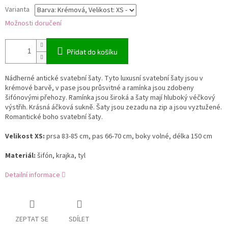
Varianta
Možnosti doručení
Přidat do košíku
Nádherné antické svatební šaty. Tyto luxusní svatební šaty jsou v
krémové barvě, v pase jsou průsvitné a ramínka jsou zdobeny
šifónovými přehozy. Ramínka jsou široká a šaty mají hluboký véčkový
výstřih. Krásná áčková sukně. Šaty jsou zezadu na zip a jsou vyztužené.
Romantické boho svatební šaty.
Velikost XS:
prsa 83-85 cm, pas 66-70 cm, boky volné, délka 150 cm
Materiál:
šifón, krajka, tyl
Detailní informace
ZEPTAT SE
SDÍLET