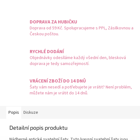
DOPRAVA ZA HUBIČKU
Doprava od 59 Kč. Spolupracujeme s PPL, Zásilkovnou a
Českou poštou.
RYCHLÉ DODÁNÍ
Objednávky odesíláme každý všední den, blesková
doprava je tedy samozřejmostí.
VRÁCENÍ ZBOŽÍ DO 14 DNŮ
Šaty vám nesedí a potřebujete je vrátit? Není problém,
můžete nám je vrátit do 14 dnů.
Popis
Diskuze
Detailní popis produktu
Nádherné antické svatební šaty. Tyto luxusní svatební šaty jsou