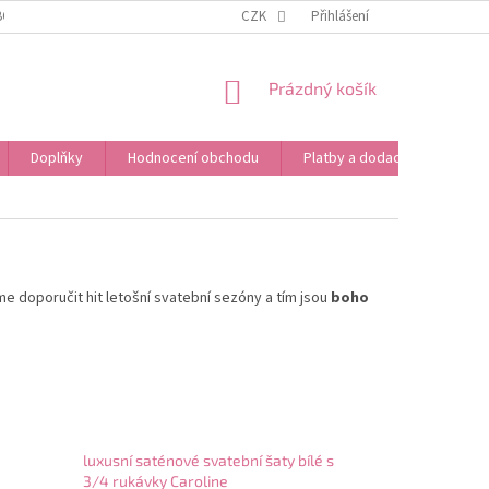
BOŽÍ
OBCHODNÍ PODMÍNKY
CZK
PODMÍNKY OCHRANY OSOBNÍCH ÚDAJŮ
Přihlášení
NÁKUPNÍ
Prázdný košík
KOŠÍK
Doplňky
Hodnocení obchodu
Platby a dodací podmínky
 doporučit hit letošní svatební sezóny a tím jsou
boho
luxusní saténové svatební šaty bílé s
3/4 rukávky Caroline