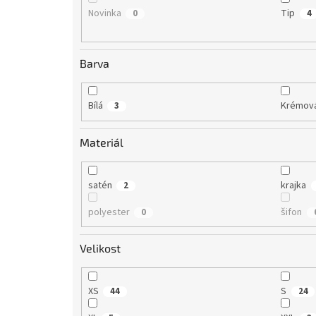
Novinka
Tip
0
4
Barva
Bílá
Krémov
3
Materiál
satén
krajka
2
polyester
šifon
0
Velikost
XS
S
44
24