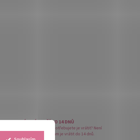
VRÁCENÍ ZBOŽÍ DO 14 DNŮ
Šaty vám nesedí a potřebujete je vrátit? Není
problém, můžete nám je vrátit do 14 dnů.
Souhlasím