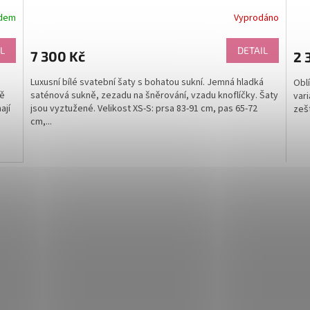
adem
Vyprodáno
Prů
hod
pro
L
DETAIL
7 300 Kč
2 
je
5,0
Luxusní bílé svatební šaty s bohatou sukní. Jemná hladká
Obl
z
tě
saténová sukně, zezadu na šněrování, vzadu knoflíčky. Šaty
vari
5
ají
jsou vyztužené. Velikost XS-S: prsa 83-91 cm, pas 65-72
zešt
hvě
cm,...