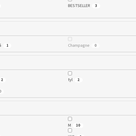
BESTSELLER
3
á
Champagne
1
0
tyl
2
2
0
M
10