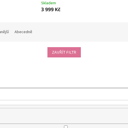
Skladem
3 999 Kč
nější
Abecedně
ZAVŘÍT FILTR