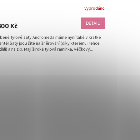
Vyprodáno
měrné
nocení
duktu
DETAIL
300 Kč
íbené tylové šaty Andromeda máme nyní také v krátké
antě! Šaty jsou šité na šněrování (díky kterému i lehce
íhlí) a na zip. Mají široká tylová ramínka, véčkový...
zdiček.