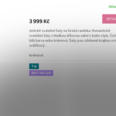
Skl
Průměrné
hodnocení
produktu
DETAI
3 999 Kč
je
5,0
Antické svatební šaty na široká ramínka. Romantické
z
svatební šaty s hladkou áčkovou sukní v boho stylu. Čis
5
bílá barva nebo krémová. Šaty jsou zdobené krajkou a m
hvězdiček.
srdíčkový...
Krémová
Tip
BESTSELLER