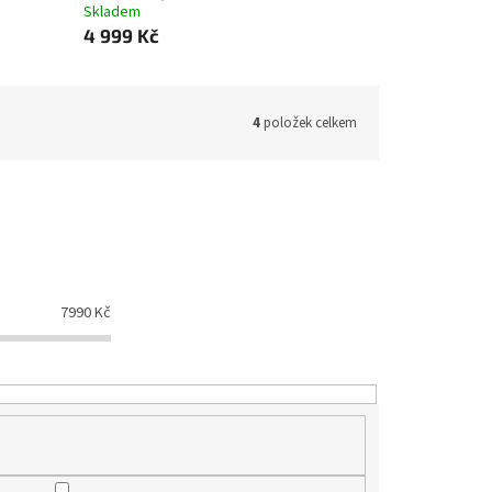
Skladem
4 999 Kč
4
položek celkem
7990
Kč