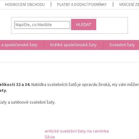
HODNOCENÍ OBCHODU
PLATBY A DODACÍ PODMÍNKY
VRÁCENÍ Z
HLEDAT
 a společenské šaty
Krátké společenské šaty
Svatební šaty
likosti 32 a 34.
Nabídka svatebních šatů je opravdu široká, my vám můžeme
aty.
šaty a saténové svatební šaty.
antické svatební šaty na ramínka
Silvia