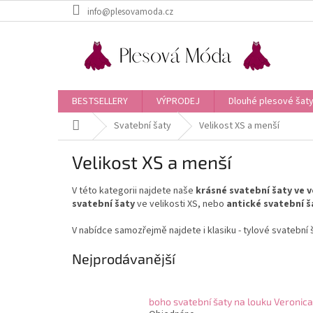
Přejít
info@plesovamoda.cz
na
obsah
BESTSELLERY
VÝPRODEJ
Dlouhé plesové šaty
Domů
Svatební šaty
Velikost XS a menší
Velikost XS a menší
V této kategorii najdete naše
krásné svatební šaty ve ve
svatební šaty
ve velikosti XS, nebo
antické svatební š
V nabídce samozřejmě najdete i klasiku - tylové svatební 
Nejprodávanější
boho svatební šaty na louku Veronica