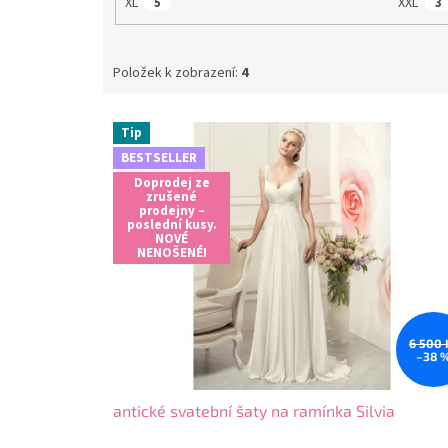
XL
XXL
5
3
Položek k zobrazení:
4
V
Tip
ý
BESTSELLER
p
Doprodej ze
i
zrušené
s
prodejny –
poslední kusy.
p
NOVÉ
r
NENOŠENÉ!
o
d
u
k
6 500 
–38 
t
ů
antické svatební šaty na ramínka Silvia