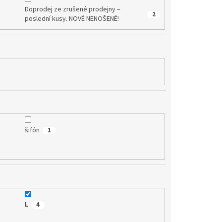
Doprodej ze zrušené prodejny –
2
poslední kusy. NOVÉ NENOŠENÉ!
šifón
1
L
4