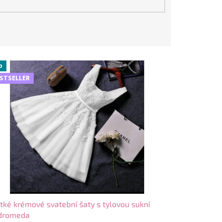
p
STSELLER
tké krémové svatební šaty s tylovou sukní
dromeda