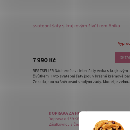
svatební šaty s krajkovým živůtkem Anika
Vypro
DETA
7 990 Kč
BESTSELLER Nádherné svatební šaty Anika s krajkovým
živůtkem. Tyto svatební šaty jsou v krásné krémové ba
Zezadu jsou na šněrování s holými zády. Model je velmi..
DOPRAVA ZA HUBIČKU
Doprava od 59 Kč. Spolupracujeme s PPL,
Zásilkovnou a Českou poštou.