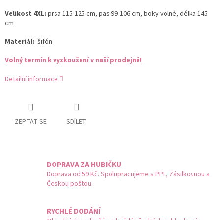
Velikost 4XL:
prsa 115-125 cm, pas 99-106 cm, boky volné, délka 145
cm
Materiál:
šifón
Volný termín k vyzkoušení v naší prodejně!
Detailní informace
ZEPTAT SE
SDÍLET
DOPRAVA ZA HUBIČKU
Doprava od 59 Kč. Spolupracujeme s PPL, Zásilkovnou a
Českou poštou.
RYCHLÉ DODÁNÍ