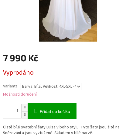
7 990 Kč
Měrná
Vyprodáno
cena:
Varianta
Možnosti doručení
Přidat do košíku
Čistě bílé svatební šaty Luisa v boho stylu. Tyto šaty jsou šité na
šněrování a jsou vyztužené. Skladem v bílé barvě.