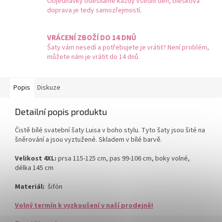
Objednávky odesíláme každý všední den, blesková
doprava je tedy samozřejmostí.
VRÁCENÍ ZBOŽÍ DO 14 DNŮ
Šaty vám nesedí a potřebujete je vrátit? Není problém,
můžete nám je vrátit do 14 dnů.
Popis
Diskuze
Detailní popis produktu
Čistě bílé svatební šaty Luisa v boho stylu. Tyto šaty jsou šité na
šněrování a jsou vyztužené. Skladem v bílé barvě.
Velikost 4XL:
prsa 115-125 cm, pas 99-106 cm, boky volné,
délka 145 cm
Materiál:
šifón
Volný termín k vyzkoušení v naší prodejně!