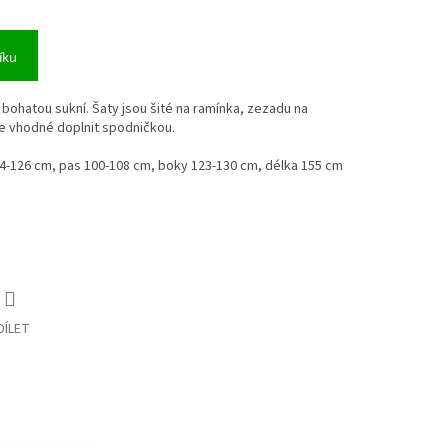
íku
s bohatou sukní. Šaty jsou šité na ramínka, zezadu na
je vhodné doplnit spodničkou.
4-126 cm, pas 100-108 cm, boky 123-130 cm, délka 155 cm
DÍLET