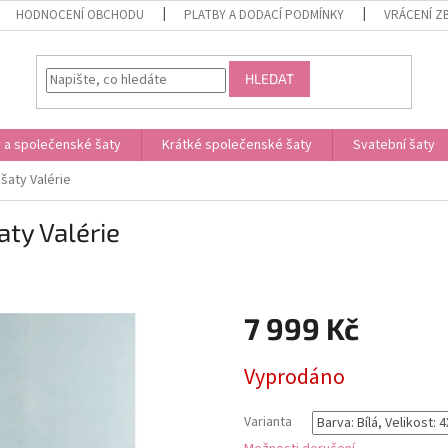
HODNOCENÍ OBCHODU
PLATBY A DODACÍ PODMÍNKY
VRÁCENÍ Z
HLEDAT
 a společenské šaty
Krátké společenské šaty
Svatební šaty
 šaty Valérie
aty Valérie
7 999 Kč
Měrná
Vyprodáno
cena:
Varianta