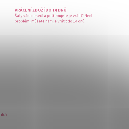
VRÁCENÍ ZBOŽÍ DO 14 DNŮ
Šaty vám nesedí a potřebujete je vrátit? Není
problém, můžete nám je vrátit do 14 dnů.
roká