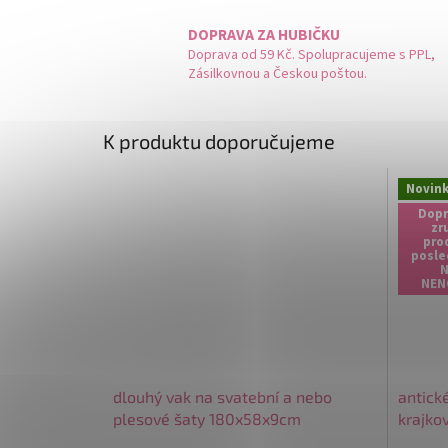
DOPRAVA ZA HUBIČKU
Doprava od 59 Kč. Spolupracujeme s PPL,
Zásilkovnou a Českou poštou.
K produktu doporučujeme
Novin
Dopr
zr
pro
posle
N
NEN
dlouhý vak na svatební a nebo
antick
plesové šaty 180x58x9cm
krajko