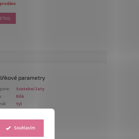
prodáno
ETAIL
lňkové parametry
gorie
:
Svatební šaty
a
:
Bílá
iál
:
tyl
ost
:
4XL
,
5XL
nání
:
šněrování
Souhlasím