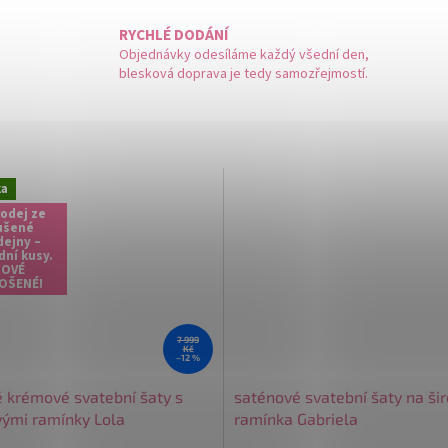
RYCHLÉ DODÁNÍ
Objednávky odesíláme každý všední den,
blesková doprava je tedy samozřejmostí.
ka
odej ze
ušené
dejny –
dní kusy.
OVÉ
OŠENÉ!
7 999
Kč
–12 %
é krémové svatební šaty s
saténové svatební šaty na ši
vými ramínky Lola
ramínka Gabriela