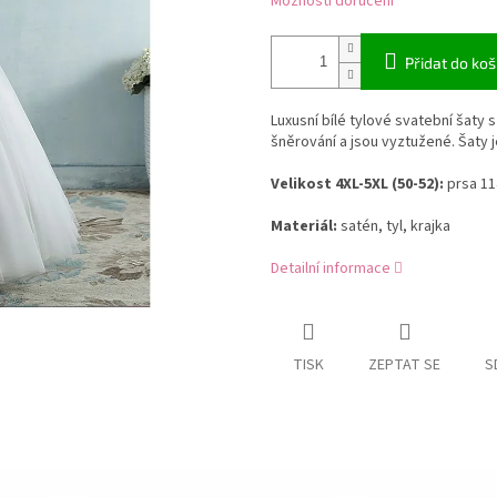
Možnosti doručení
Přidat do koš
Luxusní bílé tylové svatební šaty 
šněrování a jsou vyztužené. Šaty 
Velikost 4XL-5XL (50-52):
prsa 11
Materiál:
satén, tyl, krajka
Detailní informace
TISK
ZEPTAT SE
S