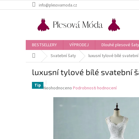
Přejít
info@plesovamoda.cz
na
obsah
BESTSELLERY
VÝPRODEJ
Dlouhé plesové šaty
Domů
Svatební šaty
luxusní tylové bílé svatební
luxusní tylové bílé svatební š
Tip
Průměrné
Neohodnoceno
Podrobnosti hodnocení
hodnocení
produktu
je
0,0
z
5
hvězdiček.