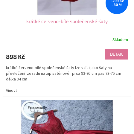
1 299 Kč
ů
–30 %
krátké červeno-bílé společenské šaty
Skladem
DETAIL
898 Kč
krátké červeno-bílé společenské šaty lze vzít i jako šaty na
převlečení zezadu na zip saténové prsa 93-95 cm pas 73-75 cm
délka 94 cm
Vínová