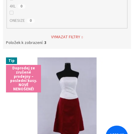
4XL
0
ONESIZE
0
VYMAZAT FILTRY
Položek k zobrazení:
3
V
Tip
ý
Doprodej ze
p
zrušené
i
prodejny –
poslední kusy.
s
NOVÉ
NENOŠENÉ!
p
r
o
d
u
k
t