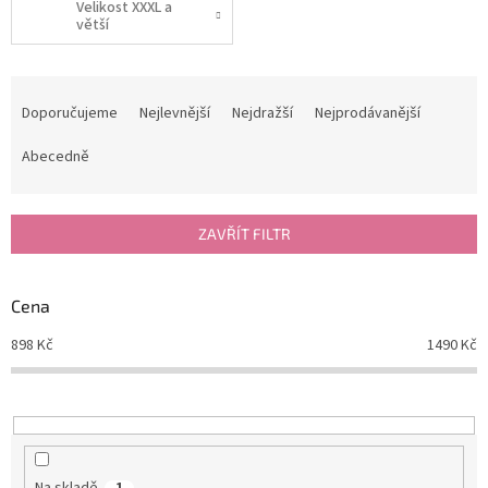
Velikost XXXL a
větší
Ř
a
Doporučujeme
Nejlevnější
Nejdražší
Nejprodávanější
z
e
Abecedně
n
í
p
ZAVŘÍT FILTR
r
o
d
Cena
u
898
Kč
1490
Kč
k
t
ů