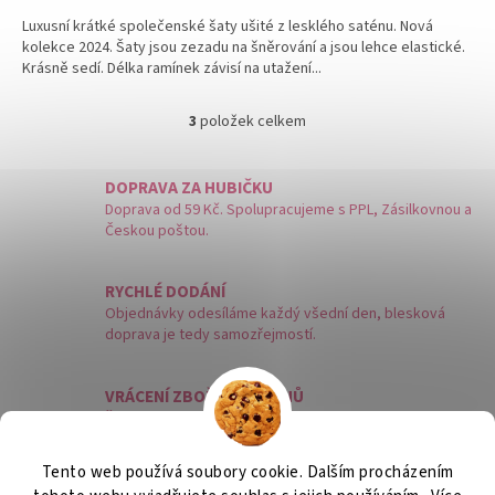
Luxusní krátké společenské šaty ušité z lesklého saténu. Nová
kolekce 2024. Šaty jsou zezadu na šněrování a jsou lehce elastické.
Krásně sedí. Délka ramínek závisí na utažení...
3
položek celkem
O
v
l
DOPRAVA ZA HUBIČKU
á
Doprava od 59 Kč. Spolupracujeme s PPL, Zásilkovnou a
d
Českou poštou.
a
c
í
RYCHLÉ DODÁNÍ
p
Objednávky odesíláme každý všední den, blesková
r
doprava je tedy samozřejmostí.
v
k
y
VRÁCENÍ ZBOŽÍ DO 14 DNŮ
v
Šaty vám nesedí a potřebujete je vrátit? Není problém,
ý
můžete nám je vrátit do 14 dnů.
p
i
Tento web používá soubory cookie. Dalším procházením
s
Z