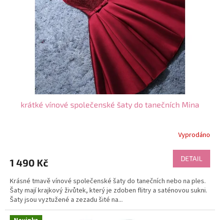
krátké vínové společenské šaty do tanečních Mina
Vyprodáno
DETAIL
1 490 Kč
Krásné tmavě vínové společenské šaty do tanečních nebo na ples.
Šaty mají krajkový živůtek, který je zdoben flitry a saténovou sukni.
Šaty jsou vyztužené a zezadu šité na...