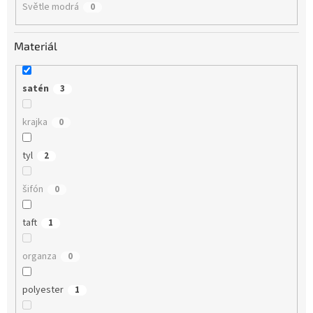
Světle modrá
0
Materiál
satén
3
krajka
0
tyl
2
šifón
0
taft
1
organza
0
polyester
1