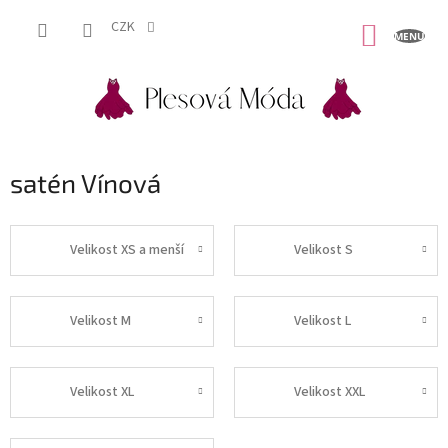
Přejít
na
CZK
NÁKUP
obsah
KOŠÍK
satén Vínová
Velikost XS a menší
Velikost S
Velikost M
Velikost L
Velikost XL
Velikost XXL