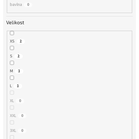
bavlna
0
Velikost
XS
2
S
2
M
1
L
1
XL
0
XXL
0
3XL
0