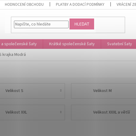
HODNOCENÍ OBCHODU
PLATBY A DODACÍ PODMÍNKY
VRÁCENÍ Z
HLEDAT
 a společenské šaty
Krátké společenské šaty
Svatební šaty
S krajka Modrá
Velikost S
Velikost M
Velikost XXL
Velikost XXXL a větší