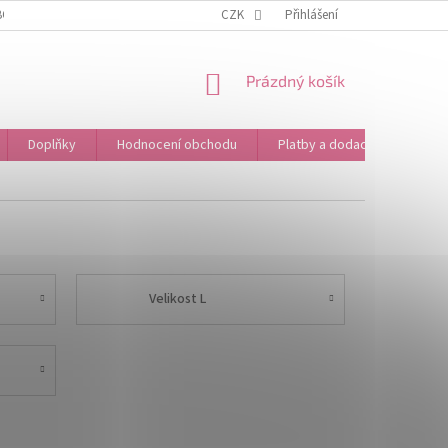
BOŽÍ
OBCHODNÍ PODMÍNKY
CZK
PODMÍNKY OCHRANY OSOBNÍCH ÚDAJŮ
Přihlášení
NÁKUPNÍ
Prázdný košík
KOŠÍK
Doplňky
Hodnocení obchodu
Platby a dodací podmínky
Velikost L