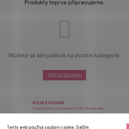
Produkty teprve připravujeme.
Můžete se ale podívat na ostatní kategorie.
ZPĚT DO OBCHODU
RYCHLÉ DODÁNÍ
Objednávky odesíláme každý všední den,
blesková doprava je tedy samozřejmostí.
Tento web používá soubory cookie. Dalším