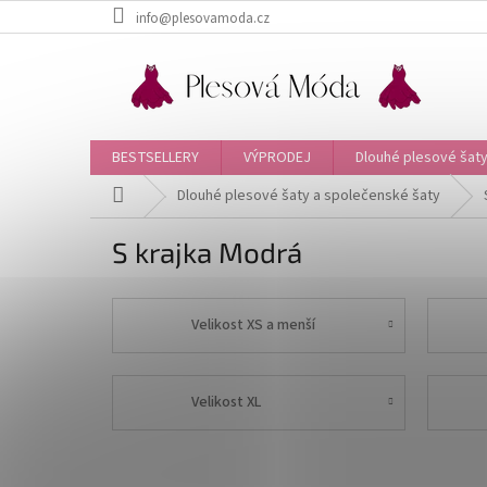
Přejít
info@plesovamoda.cz
na
obsah
BESTSELLERY
VÝPRODEJ
Dlouhé plesové šaty
Domů
Dlouhé plesové šaty a společenské šaty
S krajka Modrá
Velikost XS a menší
Velikost XL