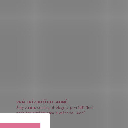
VRÁCENÍ ZBOŽÍ DO 14 DNŮ
Šaty vám nesedí a potřebujete je vrátit? Není
problém, můžete nám je vrátit do 14 dnů.