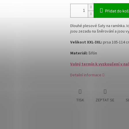
Přidat do koš
Dlouhé plesové šaty na ramínka. Id
jsou zezadu na šněrování a jsou 
Velikost XXL-3XL:
prsa 105-114 c
Materiál:
šifón
Volný termín k vyzkoušení v na
Detailní informace
TISK
ZEPTAT SE
S