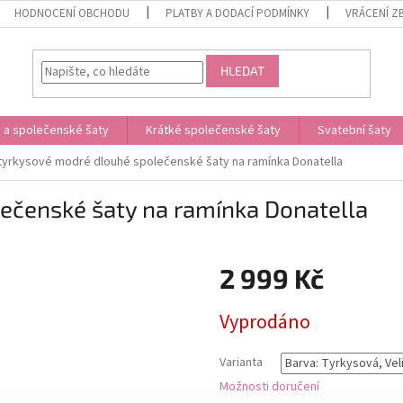
HODNOCENÍ OBCHODU
PLATBY A DODACÍ PODMÍNKY
VRÁCENÍ Z
HLEDAT
 a společenské šaty
Krátké společenské šaty
Svatební šaty
tyrkysové modré dlouhé společenské šaty na ramínka Donatella
ečenské šaty na ramínka Donatella
2 999 Kč
Měrná
Vyprodáno
cena:
Varianta
Možnosti doručení