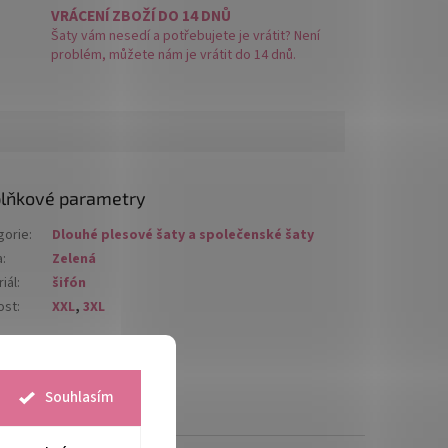
VRÁCENÍ ZBOŽÍ DO 14 DNŮ
Šaty vám nesedí a potřebujete je vrátit? Není
problém, můžete nám je vrátit do 14 dnů.
lňkové parametry
gorie
:
Dlouhé plesové šaty a společenské šaty
a
:
Zelená
iál
:
šifón
ost
:
XXL
,
3XL
Souhlasím