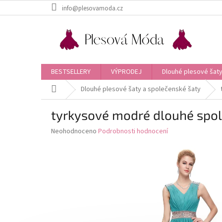
Přejít
info@plesovamoda.cz
na
obsah
BESTSELLERY
VÝPRODEJ
Dlouhé plesové šaty
Domů
Dlouhé plesové šaty a společenské šaty
tyrkysové modré dlouhé spol
Průměrné
Neohodnoceno
Podrobnosti hodnocení
hodnocení
produktu
je
0,0
z
5
hvězdiček.