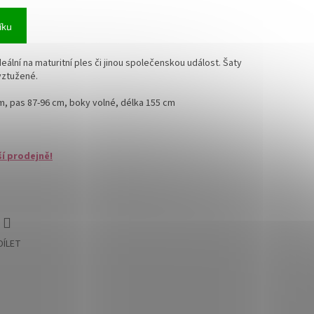
íku
eální na maturitní ples či jinou společenskou událost. Šaty
vyztužené.
m, pas 87-96 cm, boky volné, délka 155 cm
ší prodejně!
DÍLET