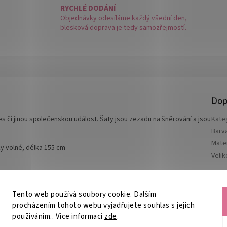
RYCHLÉ DODÁNÍ
Objednávky odesíláme každý všední den,
blesková doprava je tedy samozřejmostí.
Dop
les či jinou společenskou událost. Šaty jsou zezadu na šněrování a jsou
Kate
Barv
Mater
y volné, délka 155 cm
Velik
Tento web používá soubory cookie. Dalším
procházením tohoto webu vyjadřujete souhlas s jejich
používáním.. Více informací
zde
.