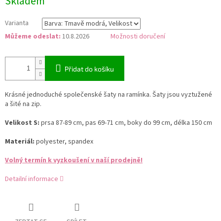
Skladem
cena:
Varianta
Můžeme odeslat:
10.8.2026
Možnosti doručení
Přidat do košíku
Krásné jednoduché společenské šaty na ramínka. Šaty jsou vyztužené
a šité na zip.
Velikost S:
prsa 87-89 cm, pas 69-71 cm, boky do 99 cm, délka 150 cm
Materiál:
polyester, spandex
Volný termín k vyzkoušení v naší prodejně!
Detailní informace