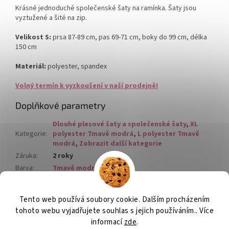
Krásné jednoduché společenské šaty na ramínka. Šaty jsou
vyztužené a šité na zip.
Velikost S:
prsa 87-89 cm, pas 69-71 cm, boky do 99 cm, délka
150 cm
Materiál:
polyester, spandex
Volný termín k vyzkoušení v naší prodejně!
Doplňkové parametry
Dlouhé plesové šaty a společenské šaty
,
XL
Kategorie
:
polyester Tmavě modrá
,
L polyester Tmavě
modrá
,
Zobrazit další kategorie
Záruka
:
2 roky
Barva
:
Tmavě modrá
Materiál
:
polyester
Tento web používá soubory cookie. Dalším procházením
Z
tohoto webu vyjadřujete souhlas s jejich používáním.. Více
á
informací
zde
.