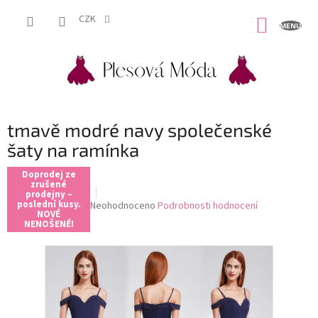
Přejít
na
CZK
NÁKUP
obsah
KOŠÍK
tmavě modré navy společenské
šaty na ramínka
Doprodej ze
zrušené
prodejny –
poslední kusy.
Průměrné
Neohodnoceno
Podrobnosti hodnocení
NOVÉ
hodnocení
NENOŠENÉ!
produktu
je
0,0
z
5
hvězdiček.