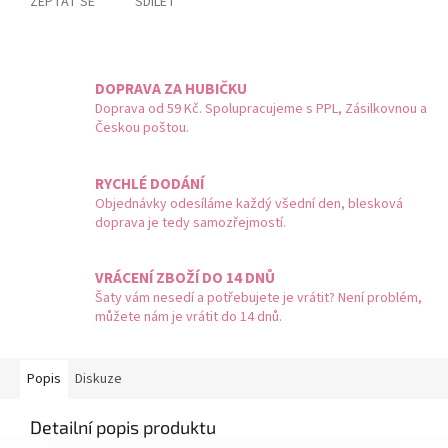
ZEPTAT SE
SDÍLET
DOPRAVA ZA HUBIČKU
Doprava od 59 Kč. Spolupracujeme s PPL, Zásilkovnou a
Českou poštou.
RYCHLÉ DODÁNÍ
Objednávky odesíláme každý všední den, blesková
doprava je tedy samozřejmostí.
VRÁCENÍ ZBOŽÍ DO 14 DNŮ
Šaty vám nesedí a potřebujete je vrátit? Není problém,
můžete nám je vrátit do 14 dnů.
Popis
Diskuze
Detailní popis produktu