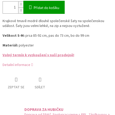
Přidat do košíku
Krajkové tmavě modré dlouhé společenské šaty na společenskou
událost. Šaty jsou velmi lehké, na zip a nejsou vyztužené.
Velikost S-M:
prsa 85-92 cm, pas do 73 cm, bo do 99 cm
Materiál:
polyester
Volný termín k vyzkoušení v naší prodejně!
Detailní informace
ZEPTAT SE
SDÍLET
DOPRAVA ZA HUBIČKU
Doprava od 59 Kč. Spolupracujeme s PPL, Zásilkovnou a