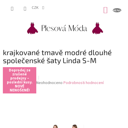
Přejít
na
CZK
NÁKUP
obsah
KOŠÍK
krajkované tmavě modré dlouhé
společenské šaty Linda S-M
Doprodej ze
zrušené
prodejny –
poslední kusy.
Průměrné
Neohodnoceno
Podrobnosti hodnocení
NOVÉ
hodnocení
NENOŠENÉ!
produktu
je
0,0
z
5
hvězdiček.