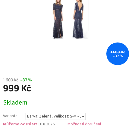
1 600 Kč
–37 %
1 600 Kč
–37 %
999 Kč
Měrná
Skladem
cena:
Varianta
Můžeme odeslat:
10.8.2026
Možnosti doručení