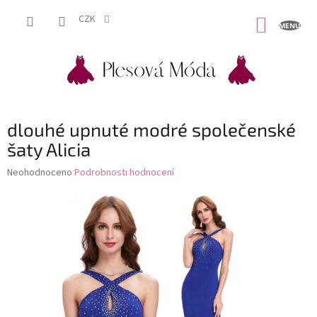
Přejít
na
CZK
NÁKUP
obsah
KOŠÍK
dlouhé upnuté modré společenské
šaty Alicia
Průměrné
Neohodnoceno
Podrobnosti hodnocení
hodnocení
produktu
je
0,0
z
5
hvězdiček.