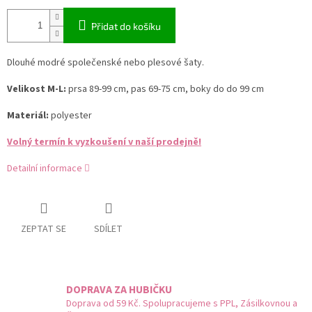
Přidat do košíku
Dlouhé modré společenské nebo plesové šaty.
Velikost M-L:
prsa 89-99 cm, pas 69-75 cm, boky do do 99 cm
Materiál:
polyester
Volný termín k vyzkoušení v naší prodejně!
Detailní informace
ZEPTAT SE
SDÍLET
DOPRAVA ZA HUBIČKU
Doprava od 59 Kč. Spolupracujeme s PPL, Zásilkovnou a