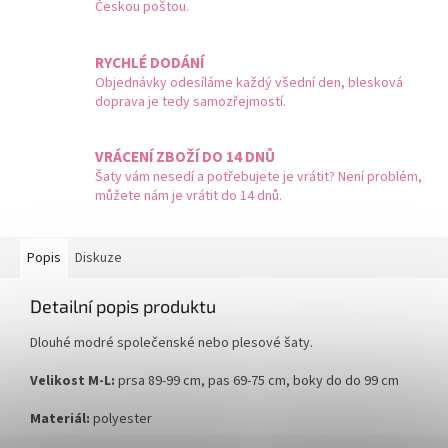
Českou poštou.
RYCHLÉ DODÁNÍ
Objednávky odesíláme každý všední den, blesková
doprava je tedy samozřejmostí.
VRÁCENÍ ZBOŽÍ DO 14 DNŮ
Šaty vám nesedí a potřebujete je vrátit? Není problém,
můžete nám je vrátit do 14 dnů.
Popis
Diskuze
Detailní popis produktu
Dlouhé modré společenské nebo plesové šaty.
Velikost M-L:
prsa 89-99 cm, pas 69-75 cm, boky do do 99 cm
Materiál:
polyester