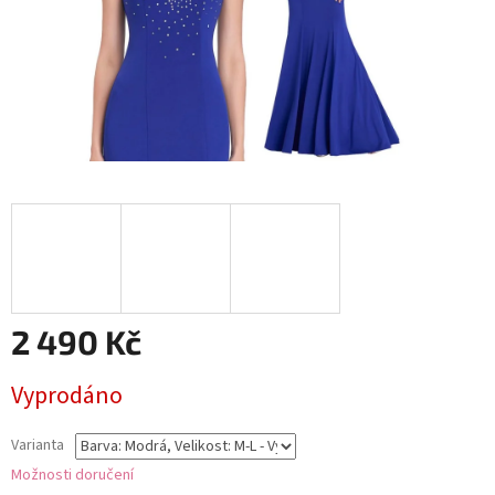
2 490 Kč
Měrná
Vyprodáno
cena:
Varianta
Možnosti doručení