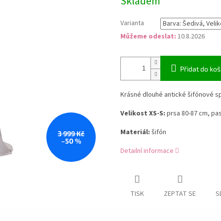
Skladem
cena:
Varianta
Můžeme odeslat:
10.8.2026
Přidat do koš
Krásné dlouhé antické šifónové s
Velikost XS-S:
prsa 80-87 cm, pas
Materiál:
šifón
3 999 Kč
–50 %
Detailní informace
TISK
ZEPTAT SE
S