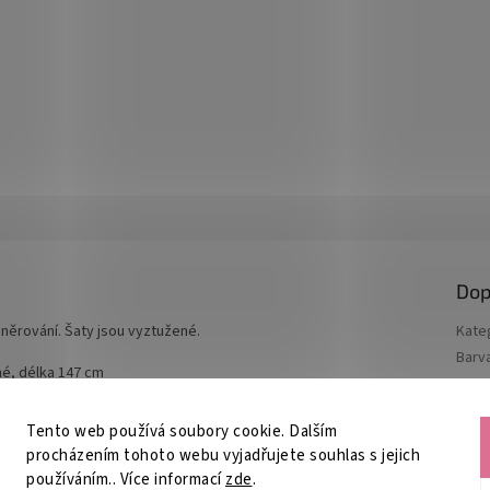
Dop
něrování. Šaty jsou vyztužené.
Kate
Barv
né, délka 147 cm
Mater
Velik
Tento web používá soubory cookie. Dalším
procházením tohoto webu vyjadřujete souhlas s jejich
používáním.. Více informací
zde
.