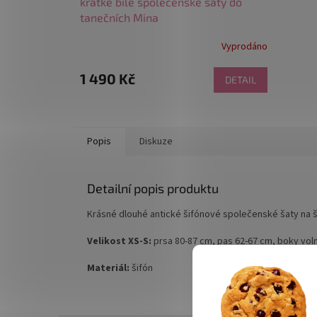
krátké bílé společenské šaty do
tanečních Mina
Vyprodáno
1 490 Kč
DETAIL
Popis
Diskuze
Detailní popis produktu
Krásné dlouhé antické šifónové společenské šaty na š
Velikost XS-S:
prsa 80-87 cm, pas 62-67 cm, boky vol
Materiál:
šifón