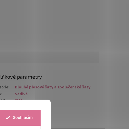
lňkové parametry
gorie
:
Dlouhé plesové šaty a společenské šaty
a
:
Šedivá
iál
:
šifón
ost
:
XS
,
S
Souhlasím