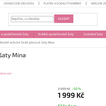
HODNOCENÍ OBCHODU
PLATBY A DODACÍ PODMÍNKY
VRÁCENÍ Z
HLEDAT
 a společenské šaty
Krátké společenské šaty
Svatební šaty
dlouhé antické šedé plesové šaty Mina
šaty Mina
odnocení
3 999 Kč
–50 %
1 999 Kč
Měrná