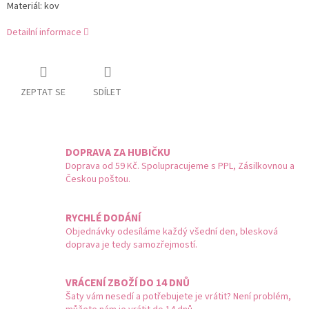
Materiál: kov
Detailní informace
ZEPTAT SE
SDÍLET
DOPRAVA ZA HUBIČKU
Doprava od 59 Kč. Spolupracujeme s PPL, Zásilkovnou a
Českou poštou.
RYCHLÉ DODÁNÍ
Objednávky odesíláme každý všední den, blesková
doprava je tedy samozřejmostí.
VRÁCENÍ ZBOŽÍ DO 14 DNŮ
Šaty vám nesedí a potřebujete je vrátit? Není problém,