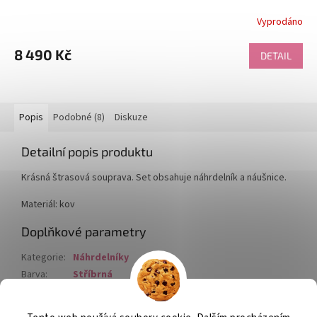
Vyprodáno
8 490 Kč
DETAIL
Popis
Podobné (8)
Diskuze
Detailní popis produktu
Krásná štrasová souprava. Set obsahuje náhrdelník a náušnice.
Materiál: kov
Doplňkové parametry
Kategorie
:
Náhrdelníky
Barva
:
Stříbrná
Materiál
:
kov