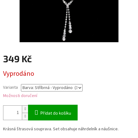
349 Kč
Měrná
Vyprodáno
cena:
Varianta
Možnosti doručení
Přidat do košíku
Krásná štrasová souprava. Set obsahuje náhrdelník a náušnice.