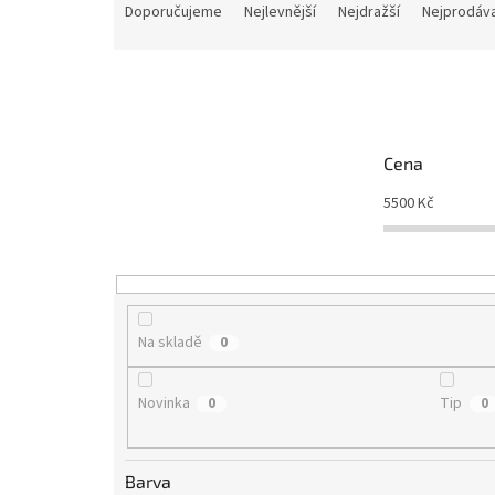
a
Doporučujeme
Nejlevnější
Nejdražší
Nejprodáva
z
e
n
í
p
r
Cena
o
d
5500
Kč
u
k
t
ů
Na skladě
0
Novinka
Tip
0
0
Barva