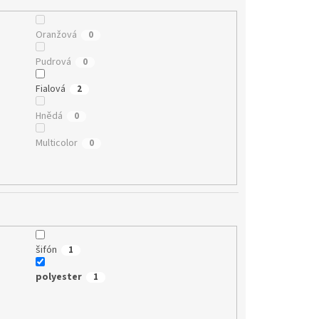
Oranžová
0
Pudrová
0
Fialová
2
Hnědá
0
Multicolor
0
šifón
1
polyester
1