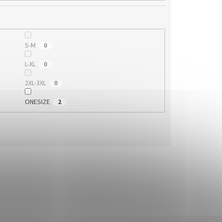
S-M
0
L-XL
0
2XL-3XL
0
ONESIZE
2