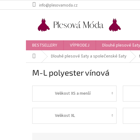
Přejít
info@plesovamoda.cz
na
obsah
BESTSELLERY
VÝPRODEJ
Dlouhé plesové šaty
Domů
Dlouhé plesové šaty a společenské šaty
M-L polyester vínová
Velikost XS a menší
Velikost XL
Ř