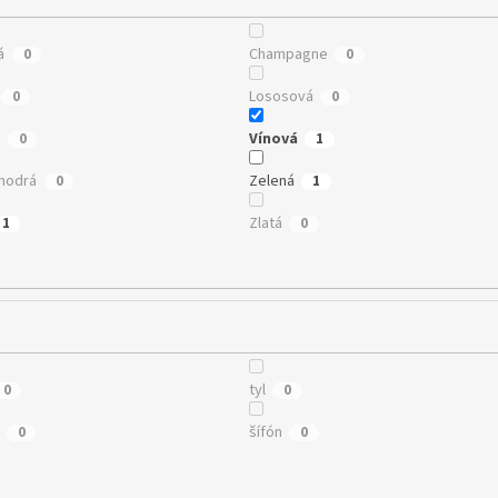
á
Champagne
0
0
Lososová
0
0
á
Vínová
0
1
modrá
Zelená
0
1
Zlatá
1
0
tyl
0
0
šífón
0
0