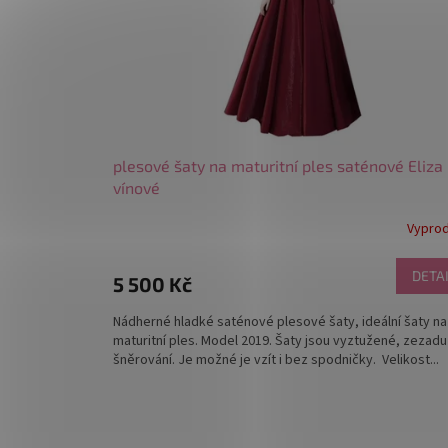
r
o
d
u
k
t
ů
plesové šaty na maturitní ples saténové Eliza
vínové
Vypro
DETA
5 500 Kč
Nádherné hladké saténové plesové šaty, ideální šaty na
maturitní ples. Model 2019. Šaty jsou vyztužené, zezadu
šněrování. Je možné je vzít i bez spodničky. Velikost...