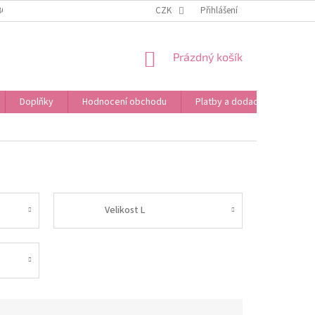
BOŽÍ
OBCHODNÍ PODMÍNKY
CZK
PODMÍNKY OCHRANY OSOBNÍCH ÚDAJŮ
Přihlášení
NÁKUPNÍ
Prázdný košík
KOŠÍK
Doplňky
Hodnocení obchodu
Platby a dodací podmínky
Velikost L