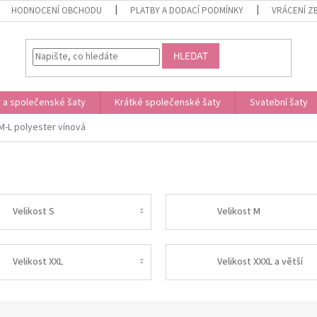
HODNOCENÍ OBCHODU
PLATBY A DODACÍ PODMÍNKY
VRÁCENÍ Z
HLEDAT
 a společenské šaty
Krátké společenské šaty
Svatební šaty
M-L polyester vínová
Velikost S
Velikost M
Velikost XXL
Velikost XXXL a větší