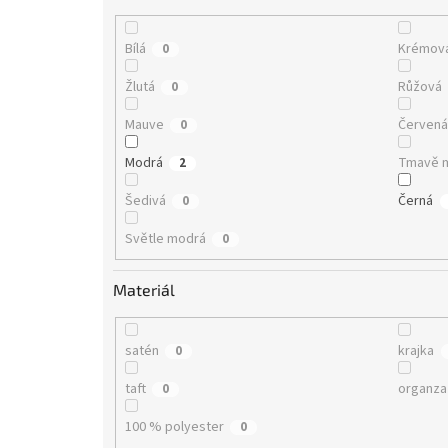
Bílá
Krémov
0
Žlutá
Růžová
0
Mauve
Červen
0
Modrá
Tmavě 
2
Šedivá
Černá
0
Světle modrá
0
Materiál
satén
krajka
0
taft
organza
0
100 % polyester
0