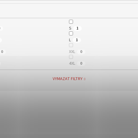
S
0
1
L
1
XXL
0
0
4XL
0
VYMAZAT FILTRY