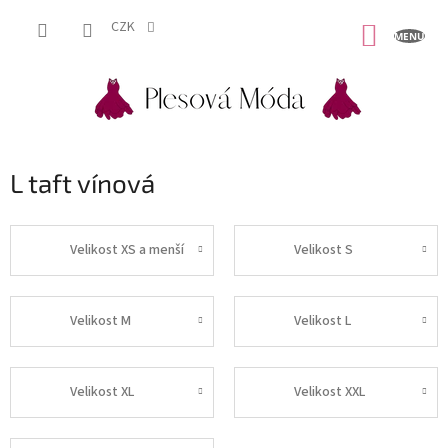
Přejít
na
CZK
NÁKUP
obsah
KOŠÍK
L taft vínová
Velikost XS a menší
Velikost S
Velikost M
Velikost L
Velikost XL
Velikost XXL