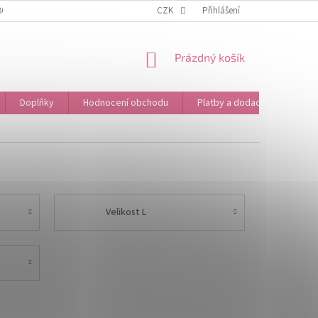
BOŽÍ
OBCHODNÍ PODMÍNKY
CZK
PODMÍNKY OCHRANY OSOBNÍCH ÚDAJŮ
Přihlášení
NÁKUPNÍ
Prázdný košík
KOŠÍK
Doplňky
Hodnocení obchodu
Platby a dodací podmínky
Velikost L