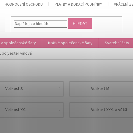
HODNOCENÍ OBCHODU
PLATBY A DODACÍ PODMÍNKY
VRÁCENÍ Z
HLEDAT
 a společenské šaty
Krátké společenské šaty
Svatební šaty
L polyester vínová
Velikost S
Velikost M
Velikost XXL
Velikost XXXL a větší