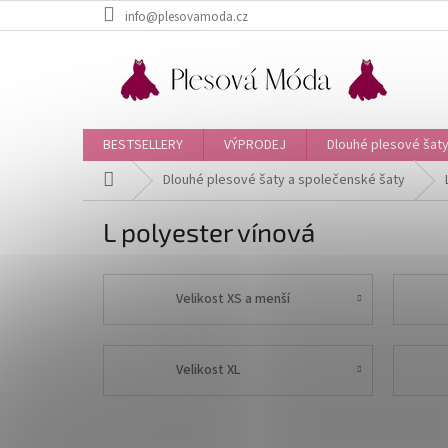
Přejít
info@plesovamoda.cz
na
obsah
BESTSELLERY
VÝPRODEJ
Dlouhé plesové šaty
Domů
Dlouhé plesové šaty a společenské šaty
L polyester vínová
Velikost XS a menší
Velikost XL