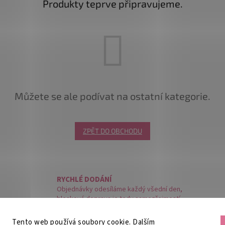
Produkty teprve připravujeme.
Můžete se ale podívat na ostatní kategorie.
ZPĚT DO OBCHODU
RYCHLÉ DODÁNÍ
Objednávky odesíláme každý všední den,
blesková doprava je tedy samozřejmostí.
Tento web používá soubory cookie. Dalším