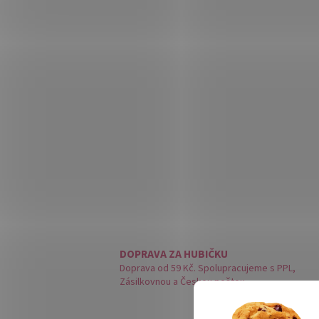
DOPRAVA ZA HUBIČKU
Doprava od 59 Kč. Spolupracujeme s PPL,
Zásilkovnou a Českou poštou.