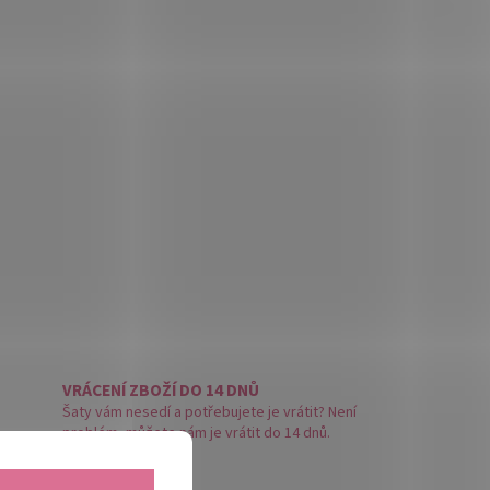
VRÁCENÍ ZBOŽÍ DO 14 DNŮ
Šaty vám nesedí a potřebujete je vrátit? Není
problém, můžete nám je vrátit do 14 dnů.